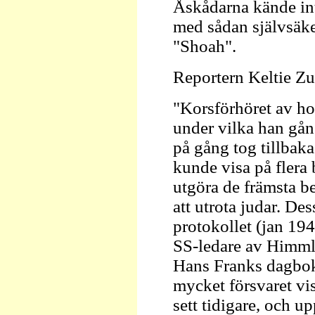
Åskådarna kände int
med sådan självsäker
"Shoah".
Reportern Keltie Z
"Korsförhöret av ho
under vilka han gån
på gång tog tillbaka
kunde visa på flera
utgöra de främsta be
att utrota judar. De
protokollet (jan 1942
SS-ledare av Himmle
Hans Franks dagbok 
mycket försvaret v
sett tidigare, och 