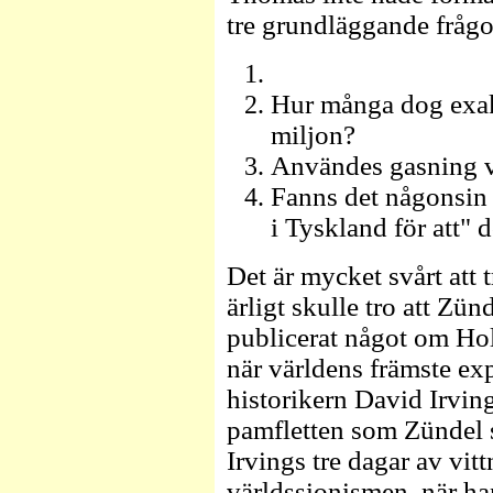
tre grundläggande fråg
Hur många dog exak
miljon?
Användes gasning vi
Fanns det någonsin e
i Tyskland för att" 
Det är mycket svårt att 
ärligt skulle tro att Zün
publicerat något om Hol
när världens främste ex
historikern David Irving,
pamfletten som Zündel s
Irvings tre dagar av vit
världssionismen, när ha