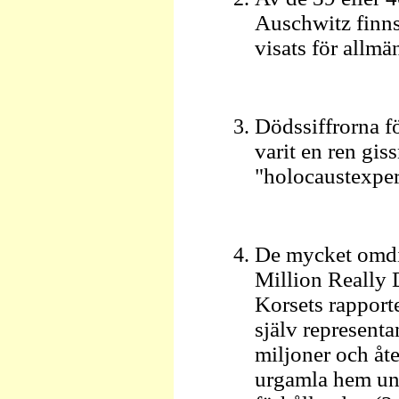
Auschwitz finns
visats för allmä
Dödssiffrorna fö
varit en ren gis
"holocaustexper
De mycket omdis
Million Really 
Korsets rapporte
själv representa
miljoner och åte
urgamla hem un