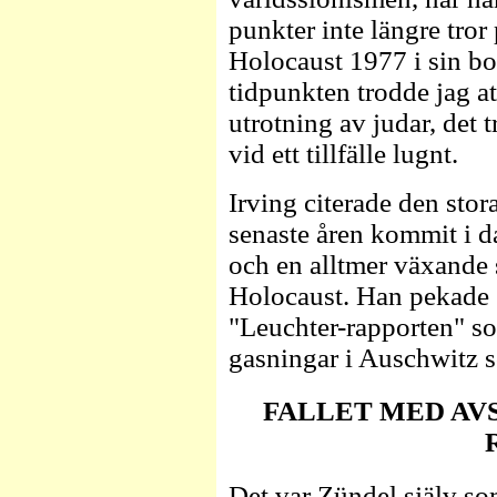
punkter inte längre tror
Holocaust 1977 i sin bo
tidpunkten trodde jag a
utrotning av judar, det t
vid ett tillfälle lugnt.
Irving citerade den sto
senaste åren kommit i
och en alltmer växande s
Holocaust. Han pekade s
"Leuchter-rapporten" so
gasningar i Auschwitz s
FALLET MED AV
Det var Zündel själv s