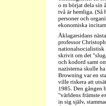
o m börjat dela sin å
två är hemliga. (Så 
personer och organis
ekonomiska incitamen
Åklagarsidans nästa 
professor Christophe
nationalsocialistisk
skrivit om det "slu
och kodord samt om 
nazisterna skulle ha
Browning var en sta
ville riskera att ut
1985. Den gången bl
"världens främste e
in sig själv, stamma