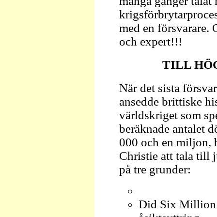
många gånger talat 
krigsförbrytarproce
med en försvarare. O
och expert!!!
TILL HÖ
När det sista försva
ansedde brittiske h
världskriget som spe
beräknade antalet d
000 och en miljon, 
Christie att tala ti
på tre grunder:
Did Six Million 