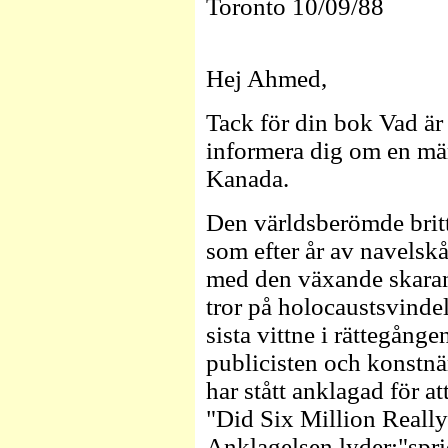
Toronto 10/09/88
Hej Ahmed,
Tack för din bok Vad är 
informera dig om en mä
Kanada.
Den världsberömde britt
som efter år av navelsk
med den växande skara
tror på holocaustsvinde
sista vittne i rättegång
publicisten och konstnä
har stått anklagad för at
"Did Six Million Really
Anklagelsen lyder:"sprid