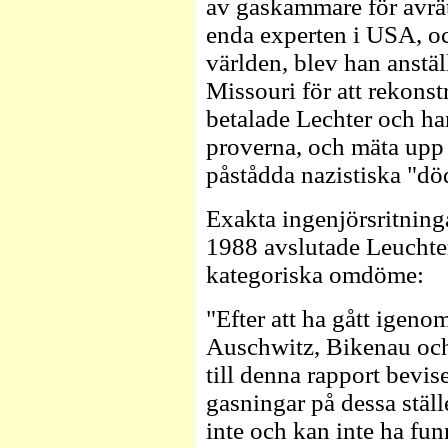
av gaskammare för avrä
enda experten i USA, o
världen, blev han anställ
Missouri för att rekons
betalade Lechter och han
proverna, och mäta upp 
påstådda nazistiska "dö
Exakta ingenjörsritning
1988 avslutade Leuchter
kategoriska omdöme:
"Efter att ha gått igeno
Auschwitz, Bikenau och
till denna rapport bevis
gasningar på dessa stäl
inte och kan inte ha fu