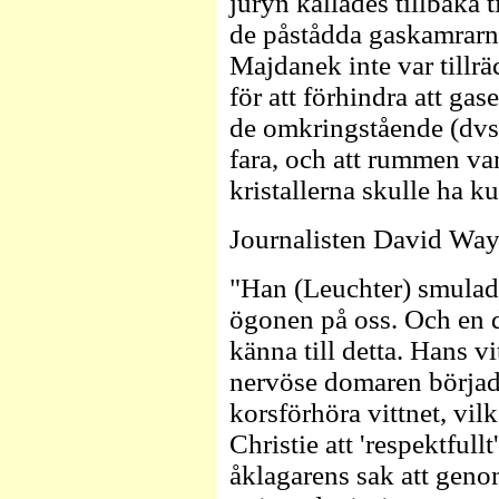
juryn kallades tillbaka 
de påstådda gaskamrarn
Majdanek inte var tillrä
för att förhindra att ga
de omkringstående (dvs 
fara, och att rummen var
kristallerna skulle ha k
Journalisten David Wayf
"Han (Leuchter) smulad
ögonen på oss. Och en 
känna till detta. Hans vi
nervöse domaren började
korsförhöra vittnet, vi
Christie att 'respektful
åklagarens sak att gen