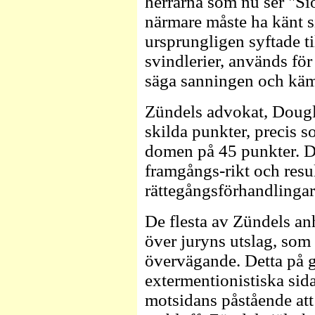
herrarna som nu ser "S
närmare måste ha känt s
ursprungligen syftade til
svindlerier, används för
säga sanningen och kämpa
Zündels advokat, Dougl
skilda punkter, precis 
domen på 45 punkter. D
framgångs-rikt och resu
rättegångsförhandlingar
De flesta av Zündels an
över juryns utslag, som 
övervägande. Detta på 
extermentionistiska sida
motsidans påstående att