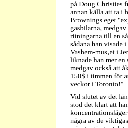
på Doug Christies fr
annan källa att ta i
Brownings eget "ex
gasbilarna, medgav h
ritningarna till en s
sådana han visade i
Vashem-mus‚et i Jer
liknade han mer en 
medgav också att å
150$ i timmen för at
veckor i Toronto!"
Vid slutet av det l
stod det klart att h
koncentrationsläger
några av de viktig