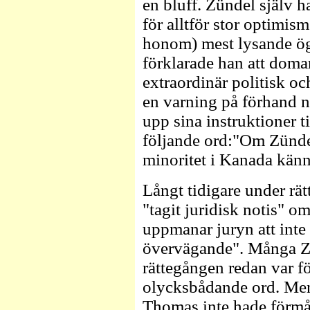
en bluff. Zündel själv h
för alltför stor optimis
honom) mest lysande ö
förklarade han att dom
extraordinär politisk oc
en varning på förhand 
upp sina instruktioner t
följande ord:"Om Zündel
minoritet i Kanada känna
Långt tidigare under r
"tagit juridisk notis" o
uppmanar juryn att inte 
övervägande". Många Z
rättegången redan var f
olycksbådande ord. Men 
Thomas inte hade förmå