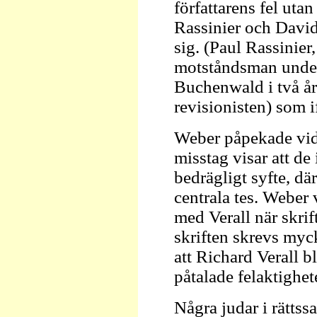
författarens fel uta
Rassinier och David
sig. (Paul Rassinier,
motståndsman under 
Buchenwald i två år 
revisionisten) som i
Weber påpekade vida
misstag visar att de
bedrägligt syfte, där
centrala tes. Weber 
med Verall när skrif
skriften skrevs myck
att Richard Verall 
påtalade felaktighe
Några judar i rätts