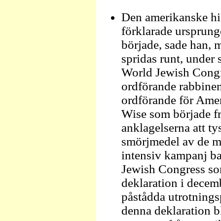
Den amerikanske hi
förklarade ursprunget
började, sade han, 
spridas runt, unde
World Jewish Congre
ordförande rabbine
ordförande för Ame
Wise som började f
anklagelserna att ty
smörjmedel av de mö
intensiv kampanj b
Jewish Congress som
deklaration i dece
påstådda utrotnings
denna deklaration bl