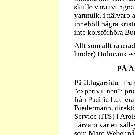
skulle vara tvungna
yarmulk, i närvaro a
innehöll några kris
inte korsförhöra Bur
Allt som allt rasera
länder) Holocaust-sv
PÅ 
På åklagarsidan fra
"expertvittnen": pr
från Pacific Luther
Biedermann, direktö
Service (ITS) i Aro
närvaro var ett sällsy
som Marc Weber påp