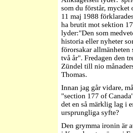
som du förstår, mycket 
11 maj 1988 förklarades 
ha brutit mot sektion 1
lyder:"Den som medvetet
historia eller nyheter s
förorsakar allmänheten 
två år". Fredagen den t
Zündel till nio månade
Thomas.
Innan jag går vidare, m
"section 177 of Canada'
det en så märklig lag i 
ursprungliga syfte?
Den grymma ironin är att