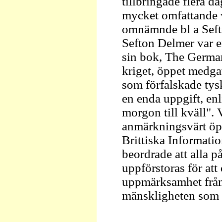
tillbringade flera da
mycket omfattande 
omnämnde bl a Sefto
Sefton Delmer var e
sin bok, The German
kriget, öppet medgav
som förfalskade ty
en enda uppgift, enl
morgon till kväll"
anmärkningsvärt öpp
Brittiska Informatio
beordrade att alla p
uppförstoras för att
uppmärksamhet från
mänskligheten som 