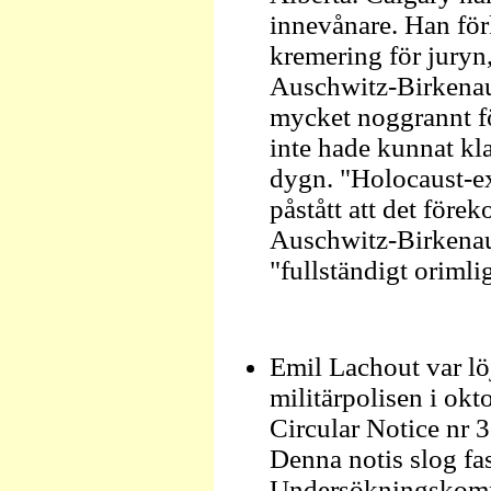
innevånare. Han för
kremering för juryn
Auschwitz-Birkenau
mycket noggrannt f
inte hade kunnat kl
dygn. "Holocaust-ex
påstått att det före
Auschwitz-Birkenau.
"fullständigt orimli
Emil Lachout var löj
militärpolisen i ok
Circular Notice nr 
Denna notis slog fas
Undersökningskommi