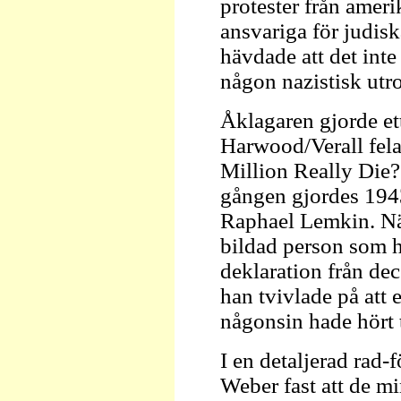
protester från ameri
ansvariga för judis
hävdade att det inte
någon nazistisk utro
Åklagaren gjorde et
Harwood/Verall felak
Million Really Die?"
gången gjordes 1943
Raphael Lemkin. När
bildad person som he
deklaration från de
han tvivlade på att
någonsin hade hört
I en detaljerad rad-f
Weber fast att de mi