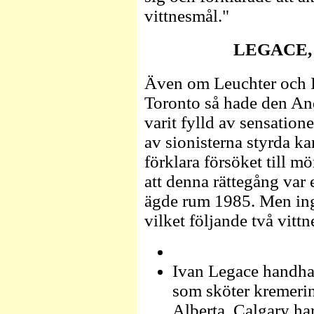
vittnesmål."
LEGACE,
Även om Leuchter och Ir
Toronto så hade den An
varit fylld av sensation
av sionisterna styrda k
förklara försöket till 
att denna rättegång var
ägde rum 1985. Men inge
vilket följande två vittn
Ivan Legace handha
som sköter kremerin
Alberta. Calgary ha