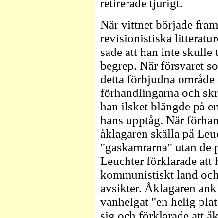
retirerade tjurigt.
När vittnet började fra
revisionistiska littera
sade att han inte skulle
begrep. När försvaret so
detta förbjudna område
förhandlingarna och skr
han ilsket blängde på e
hans upptåg. När förhan
åklagaren skälla på Leuc
"gaskamrarna" utan de p
Leuchter förklarade att 
kommunistiskt land och 
avsikter. Åklagaren ank
vanhelgat "en helig plat
sig och förklarade att åk