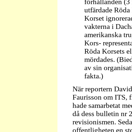
förhållanden (3
utfärdade Röda 
Korset ignorera
vakterna i Dach
amerikanska tru
Kors- representa
Röda Korsets el
mördades. (Bie
av sin organisa
fakta.)
När reportern David
Faurisson om ITS, fi
hade samarbetat med
då dess bulletin nr 
revisionismen. Seda
offentligheten en sto