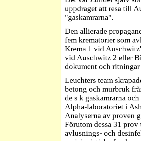
uppdraget att resa till A
"gaskamrarna".
Den allierade propagand
fem krematorier som av
Krema 1 vid Auschwitz'
vid Auschwitz 2 eller B
dokument och ritningar
Leuchters team skrapade 
betong och murbruk från
de s k gaskamrarna och 
Alpha-laboratoriet i As
Analyserna av proven gä
Förutom dessa 31 prov t
avlusnings- och desinf