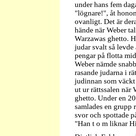
under hans fem daga
"lögnare!", åt hono
ovanligt. Det är de
hände när Weber tal
Warzawas ghetto. H
judar svalt så levde
pengar på flotta mid
Weber nämde snabbt 
rasande judarna i rä
judinnan som väckt 
ut ur rättssalen nä
ghetto. Under en 20
samlades en grupp 
svor och spottade 
"Han t o m liknar Hi