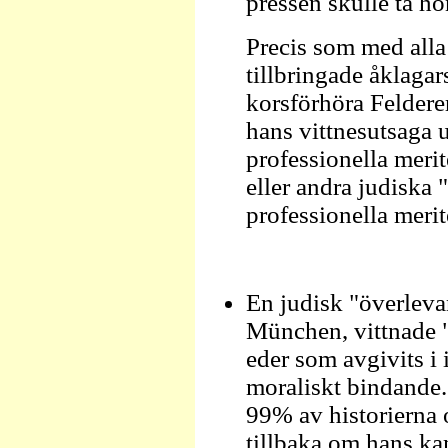
pressen skulle ta h
Precis som med alla 
tillbringade åklaga
korsförhöra Feldere
hans vittnesutsaga 
professionella merit
eller andra judiska 
professionella merit
En judisk "överleva
München, vittnade "
eder som avgivits i 
moraliskt bindande.
99% av historierna o
tillbaka om hans ka