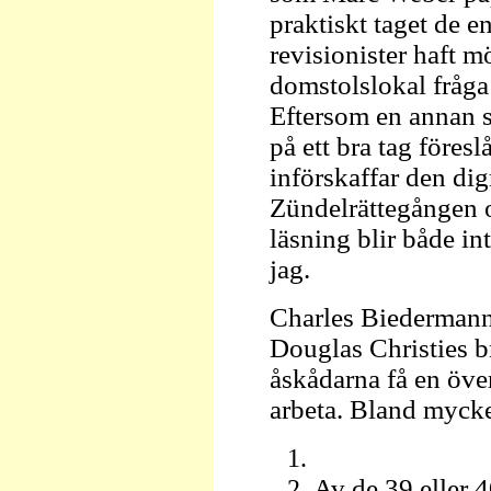
praktiskt taget de e
revisionister haft mö
domstolslokal fråga 
Eftersom en annan 
på ett bra tag föresl
införskaffar den di
Zündelrättegången 
läsning blir både int
jag.
Charles Biedermann 
Douglas Christies b
åskådarna få en över
arbeta. Bland mycke
Av de 39 eller 