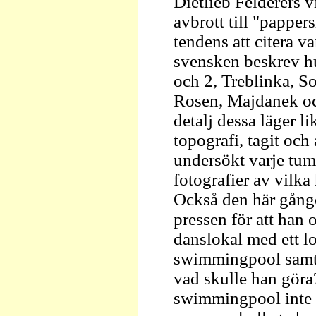
Dietlieb Felderers v
avbrott till "papper
tendens att citera v
svensken beskrev h
och 2, Treblinka, S
Rosen, Majdanek och
detalj dessa läger l
topografi, tagit och
undersökt varje tum 
fotografier av vilk
Också den här gånge
pressen för att han
danslokal med ett lo
swimmingpool samt 
vad skulle han göra
swimmingpool inte 