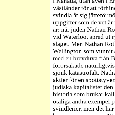
i Kanada, utan även i 
västländer för att förhin
svindla åt sig jätteför
uppgifter som de vet är
är: när juden Nathan Rot
vid Waterloo, spred ut 
slaget. Men Nathan Roth
Wellington som vunnit s
med en brevduva från Be
förorsakade naturligtvis
sjönk katastrofalt. Nat
aktier för en spottstyve
judiska kapitalister den
historia som brukar kal
otaliga andra exempel p
svindlerier, men det har 