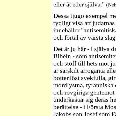
eller åt eder själva."
(Neh
Dessa tjugo exempel med
tydligt visa att judarna
innehåller "antisemitisk
och förtal av värsta slag
Det är ju här - i själva 
Bibeln - som antisemiter
och stoff till hets mot 
är särskilt arroganta ell
bottenlöst svekfulla, gir
mordlystna, tyranniska 
och rovgiriga gentemot 
underkastar sig deras h
berättelse - i Första M
Jakobs son Josef som F