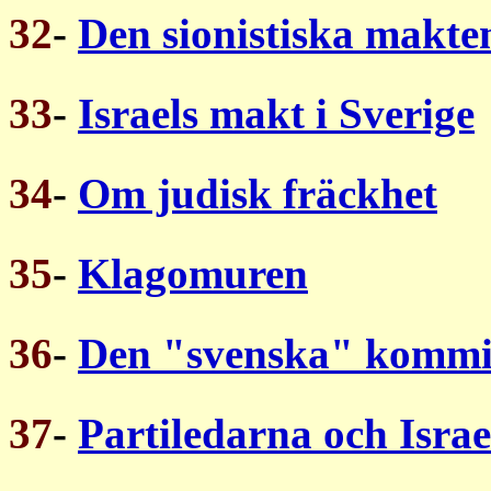
32
-
Den sionistiska makten
33
-
Israels makt i Sverige
34
-
Om judisk fräckhet
35
-
Klagomuren
36
-
Den "svenska" kommi
37
-
Partiledarna och Israe