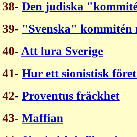
38
-
Den judiska "kommit
39
-
"Svenska" kommitén m
40
-
Att lura Sverige
41
-
Hur ett sionistisk före
42
-
Proventus fräckhet
43
-
Maffian