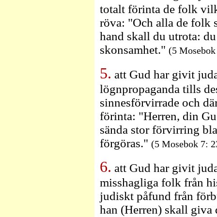
totalt förinta de folk vi
röva: "Och alla de folk 
hand skall du utrota: d
skonsamhet."
(5 Mosebok 
5.
att Gud har givit juda
lögnpropaganda tills des
sinnesförvirrade och dä
förinta: "Herren, din Gu
sända stor förvirring bla
förgöras."
(5 Mosebok 7: 2
6.
att Gud har givit juda
misshagliga folk från his
judiskt påfund från för
han (Herren) skall giva