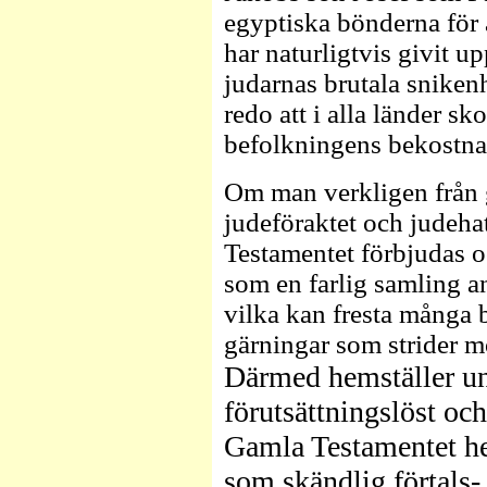
egyptiska bönderna för a
har naturligtvis givit up
judarnas brutala snikenh
redo att i alla länder s
befolkningens bekostna
Om man verkligen från g
judeföraktet och judeha
Testamentet förbjudas o
som en farlig samling an
vilka kan fresta många b
gärningar som strider m
Därmed hemställer un
förutsättningslöst oc
Gamla Testamentet hel
som skändlig förtals- 