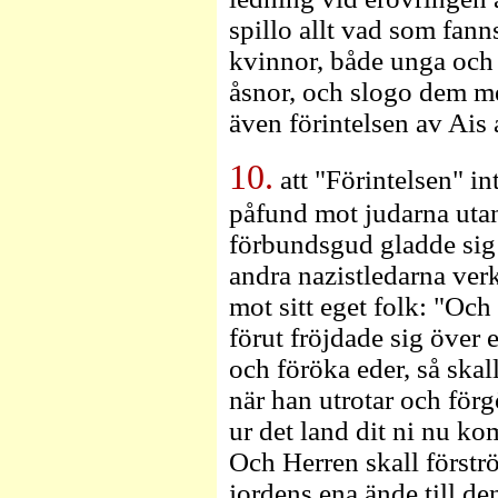
spillo allt vad som fann
kvinnor, både unga och 
åsnor, och slogo dem m
även förintelsen av Ais 
10.
att "Förintelsen" int
påfund mot judarna uta
förbundsgud gladde sig å
andra nazistledarna ver
mot sitt eget folk: "Och
förut fröjdade sig över 
och föröka eder, så skal
när han utrotar och förg
ur det land dit ni nu kom
Och Herren skall förströ
jordens ena ände till de