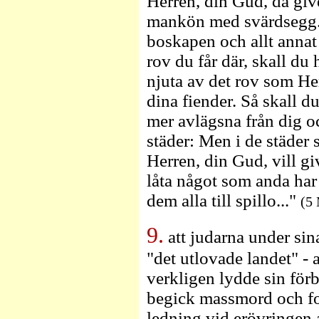
Herren, din Gud, då give
mankön med svärdsegg.
boskapen och allt annat 
rov du får där, skall du
njuta av det rov som Her
dina fiender. Så skall d
mer avlägsna från dig oc
städer: Men i de städer 
Herren, din Gud, vill giv
låta något som anda har 
dem alla till spillo..."
(5
9.
att judarna under sin
"det utlovade landet" - a
verkligen lydde sin fö
begick massmord och fo
ledning vid erövringen 