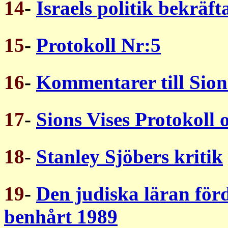
14
-
Israels politik bekräft
15
-
Protokoll Nr:5
16
-
Kommentarer till Sion
17
-
Sions Vises Protokoll 
18
-
Stanley Sjöbers kritik
19
-
Den judiska läran för
benhårt 1989