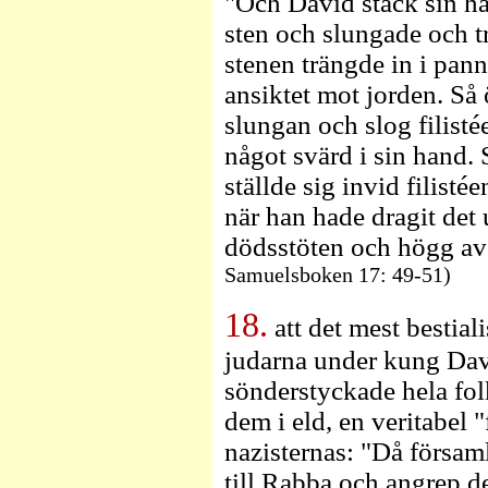
"Och David stack sin ha
sten och slungade och tr
stenen trängde in i pann
ansiktet mot jorden. Så
slungan och slog filisté
något svärd i sin hand.
ställde sig invid filisté
när han hade dragit det
dödsstöten och högg a
Samuelsboken 17: 49-51)
18.
att det mest bestia
judarna under kung Dav
sönderstyckade hela fol
dem i eld, en veritabel "
nazisternas: "Då försam
till Rabba och angrep d