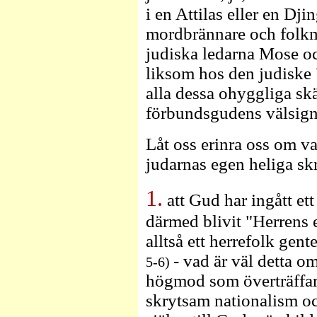
i en Attilas eller en Dj
mordbrännare och folkmö
judiska ledarna Mose o
liksom hos den judiske
alla dessa ohyggliga sk
förbundsgudens välsign
Låt oss erinra oss om v
judarnas egen heliga sk
1.
att Gud har ingått et
därmed blivit "Herrens e
alltså ett herrefolk gen
- vad är väl detta om
5-6)
högmod som överträffar
skrytsam nationalism oc