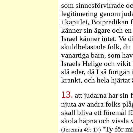
som sinnesförvirrade och
legitimering genom juda
i kapitlet, Botpredikan 
känner sin ägare och en
Israel känner intet. Ve 
skuldbelastade folk, du
vanartiga barn, som have
Israels Helige och vikit
slå eder, då I så fortgån
krankt, och hela hjärtat 
13.
att judarna har sin 
njuta av andra folks p
skall bliva ett föremål 
skola häpna och vissla v
"Ty för mi
(Jeremia 49: 17)