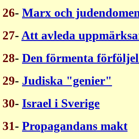
26
-
Marx och judendome
27
-
Att avleda uppmärks
28
-
Den förmenta förföljel
29
-
Judiska "genier"
30
-
Israel i Sverige
31
-
Propagandans makt