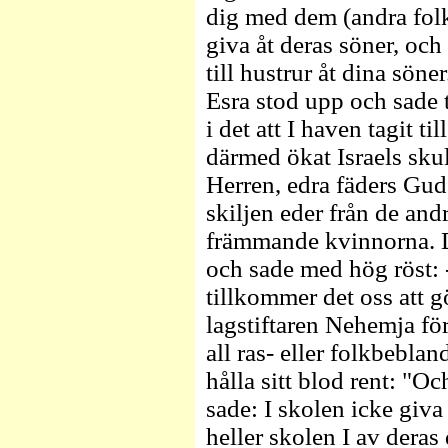
dig med dem (andra folk)
giva åt deras söner, och 
till hustrur åt dina söne
Esra stod upp och sade t
i det att I haven tagit 
därmed ökat Israels sk
Herren, edra fäders Gud 
skiljen eder från de and
främmande kvinnorna. D
och sade med hög röst: 
tillkommer det oss att g
lagstiftaren Nehemja f
all ras- eller folkbeblan
hålla sitt blod rent: "
sade: I skolen icke giva 
heller skolen I av deras 