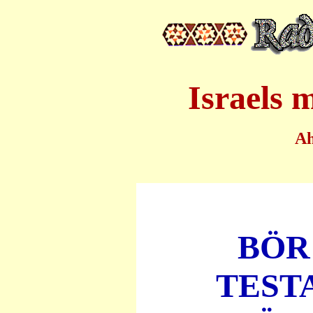
Israels 
A
BÖR
TEST