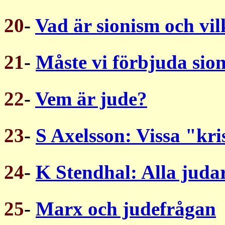
20
-
Vad är sionism och vil
21
-
Måste vi förbjuda sio
22
-
Vem är jude?
23
-
S Axelsson: Vissa "kris
24
-
K Stendhal: Alla judar
25
-
Marx och judefrågan