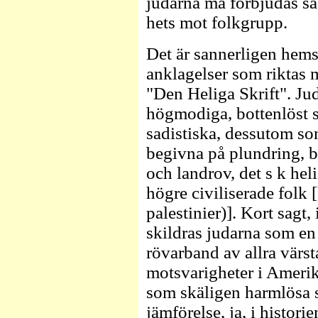
judarna må förbjudas s
hets mot folkgrupp.
Det är sannerligen hem
anklagelser som riktas 
"Den Heliga Skrift". Ju
högmodiga, bottenlöst 
sadistiska, dessutom s
begivna på plundring, 
och landrov, det s k hel
högre civiliserade folk
palestinier)]. Kort sagt,
skildras judarna som en
rövarband av allra värsta
motsvarigheter i Amerik
som skäligen harmlösa 
jämförelse, ja, i histor