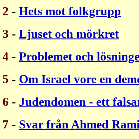
2
-
Hets mot folkgrupp
3
-
Ljuset och mörkret
4
-
Problemet och lösning
5
-
Om Israel vore en dem
6
-
Judendomen - ett fals
7
-
Svar från Ahmed Ram