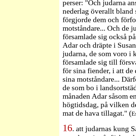
perser: "Och judarna ans
nederlag överallt bland 
förgjorde dem och förfo
motståndare... Och de j
församlade sig också p
Adar och dräpte i Susan
judarna, de som voro 
församlade sig till försv
för sina fiender, i att d
sina motståndare... Därf
de som bo i landsortstä
månaden Adar såsom en 
högtidsdag, på vilken d
mat de hava tillagat." (
E
16
. att judarnas kung 