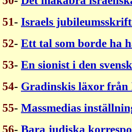
50
-
Det makabra israeliska
51
-
Israels jubileumsskrift
52
-
Ett tal som borde ha hå
53
-
En sionist i den svens
54
-
Gradinskis läxor från 
55
-
Massmedias inställnin
56
-
Bara judiska korresp