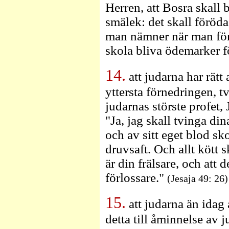
Herren, att Bosra skall 
smälek: det skall föröd
man nämner när man förb
skola bliva ödemarker fö
14.
att judarna har rätt
yttersta förnedringen, 
judarnas störste profet,
"Ja, jag skall tvinga dina
och av sitt eget blod s
druvsaft. Och allt kött 
är din frälsare, och att 
förlossare."
(Jesaja 49: 26)
15.
att judarna än idag å
detta till åminnelse av