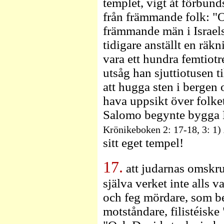
templet, vigt åt förbun
från främmande folk: "O
främmande män i Israels
tidigare anställt en rä
vara ett hundra femtiot
utsåg han sjuttiotusen til
att hugga sten i bergen o
hava uppsikt över folket
Salomo begynte bygga H
Krönikeboken 2: 17-18, 3: 1)
sitt eget tempel!
17.
att judarnas omskru
själva verket inte alls 
och feg mördare, som be
motståndare, filistéiske 