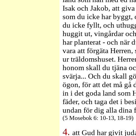
Isak och Jakob, att giva
som du icke har byggt, o
du icke fyllt, och uthu
huggit ut, vingårdar oc
har planterat - och när du
vara att förgäta Herren,
ur träldomshuset. Herren
honom skall du tjäna o
svärja... Och du skall gö
ögon, för att det må gå
in i det goda land som 
fäder, och taga det i be
undan för dig alla dina 
(5 Mosebok 6: 10-13, 18-19)
4.
att Gud har givit jud