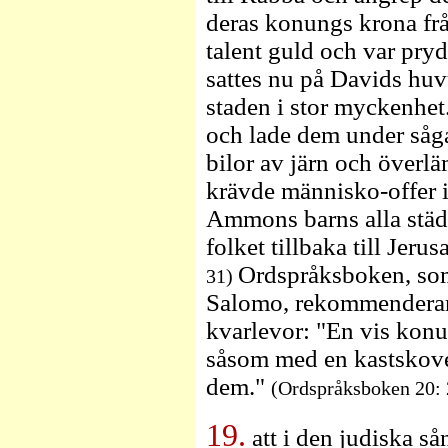
deras konungs krona fr
talent guld och var pry
sattes nu på Davids huv
staden i stor myckenhet
och lade dem under såga
bilor av järn och över
krävde människo-offer i
Ammons barns alla städ
folket tillbaka till Jeru
Ordspråksboken, som
31)
Salomo, rekommenderar
kvarlevor: "En vis konu
såsom med en kastskovel
dem."
(Ordspråksboken 20: 
19.
att i den judiska s