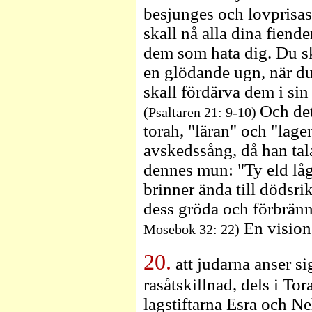
besjunges och lovprisas
skall nå alla dina fiende
dem som hata dig. Du sk
en glödande ugn, när du 
skall fördärva dem i sin
Och de
(Psaltaren 21: 9-10)
torah, "läran" och "lag
avskedssång, då han ta
dennes mun: "Ty eld låg
brinner ända till dödsri
dess gröda och förbrän
En vision 
Mosebok 32: 22)
20.
att judarna anser si
rasåtskillnad, dels i To
lagstiftarna Esra och N