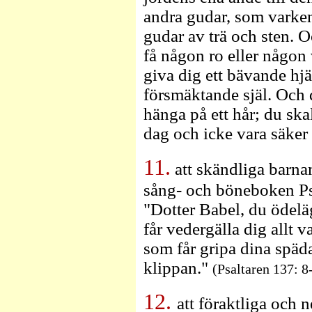
andra gudar, som varken
gudar av trä och sten. O
få någon ro eller någon v
giva dig ett bävande hj
försmäktande själ. Och d
hänga på ett hår; du ska
dag och icke vara säker f
11.
att skändliga barna
sång- och böneboken Ps
"Dotter Babel, du ödelä
får vedergälla dig allt v
som får gripa dina spä
klippan."
(Psaltaren 137: 8
12.
att föraktliga och