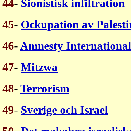
44
-
Sionistisk infiltration
45
-
Ockupation av Palest
46
-
Amnesty Internationa
47
-
Mitzwa
48
-
Terrorism
49
-
Sverige och Israel