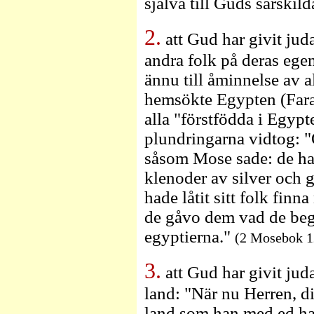
själva till Guds särskild
2.
att Gud har givit jud
andra folk på deras ege
ännu till åminnelse av 
hemsökte Egypten (Far
alla "förstfödda i Egyp
plundringarna vidtog: "
såsom Mose sade: de ha
klenoder av silver och 
hade låtit sitt folk finn
de gåvo dem vad de begä
egyptierna."
(2 Mosebok 1
3.
att Gud har givit juda
land: "När nu Herren, d
land som han med ed har