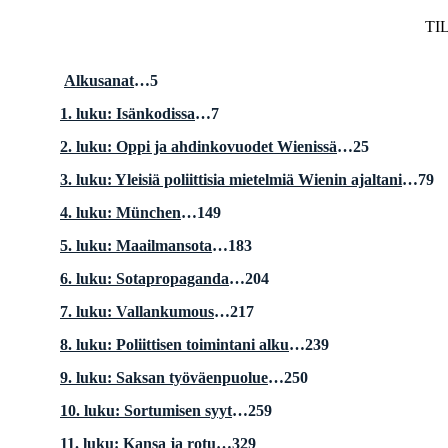
TI
Alkusanat
…5 
1. luku: Isänkodissa
…7
2. luku: Oppi ja ahdinkovuodet Wienissä
…25
3. luku: Yleisiä poliittisia mietelmiä Wienin ajaltani
…79
4. luku: München
…149
5. luku: Maailmansota
…183
6. luku: Sotapropaganda
…204
7. luku: Vallankumous
…217
8. luku: Poliittisen toimintani alku
…239
9. luku: Saksan työväenpuolue
…250
10. luku: Sortumisen syyt
…259
11. luku: Kansa ja rotu
…329