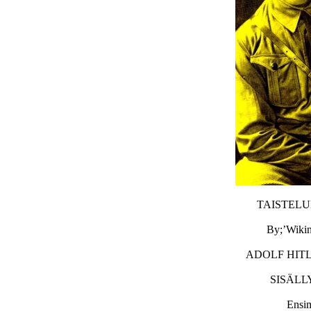
TAISTELU
By;’Wiki
ADOLF HITL
SISÄLL
Ensi