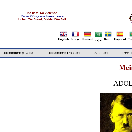
No hate. No violence
Races? Only one Human race
United We Stand, Divided We Fall
English
Franç.
Deutsch
Sven.
Español
Por
عربي
Juutalainen ylivalta
Juutalainen Rasismi
Sionismi
Revis