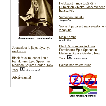
Holokaustin muistopäivä ja
juutalainen ylivalta: Mark Weberin
haastattelu
Viimeinen taistelu
Jürgen Graf
Sionistit ja palestiinalaisvastainen
vihapuhe
Mein Kampf
Juutalaisuuden opinkappaleet
Adolf Hitler
Black Muslim leader Louis
Juutalaiset ja järjestäytynyt
Farrakhan's Epic Speech in
rikollisuus
Madison Square Garden, New
Black Muslim leader Louis
York
- A must see!
Farrakhan's Epic Speech in
Palestiinan vaiettu tuho
Madison Square Garden, New
York
- A must see!
Aktivismi!
Stop Jewish Apartheid!