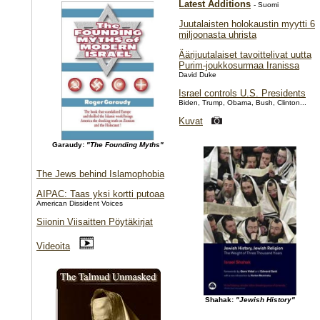
Latest Additions
- Suomi
Juutalaisten holokaustin myytti 6
miljoonasta uhrista
Äärijuutalaiset tavoittelivat uutta
Purim-joukkosurmaa Iranissa
David Duke
Israel controls U.S. Presidents
Biden, Trump, Obama, Bush, Clinton...
Kuvat
Garaudy:
"The Founding Myths"
The Jews behind Islamophobia
AIPAC: Taas yksi kortti putoaa
American Dissident Voices
Siionin Viisaitten Pöytäkirjat
Videoita
Shahak:
"Jewish History"