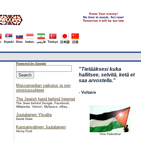
Know Your enemy!
No time to waste. Act now!
Tomorrow it will be too late
.
Srpski
Slov.
Indon.
فارسی
Türkçe
日本語
汉语
Powered by Google
"Tietääksesi kuka
hallitsee, selvitä, ketä et
saa arvostella."
Massamedian vaikutus ja sen
omistussuhteet
- Voltaire
The Jewish hand behind Internet
The Jews behind Google, Facebook,
Wikipedia, Yahoo!, MySpace, eBay...
Juutalainen Ylivalta
David Duke
Kansainvälinen Juutalainen
Henry Ford
Viva Palestina!