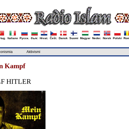
tug.
Italiano
Русск.
бълг.
Hrvat.
Češt.
Dansk
Suomi
Magyar
Neder.
Norsk
Polski
Rom
ionismia
Aktivismi