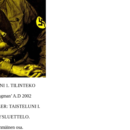
NI 1. TILINTEKO
ngman’ A.D 2002
ER: TAISTELUNI I.
YSLUETTELO.
mmäinen osa.