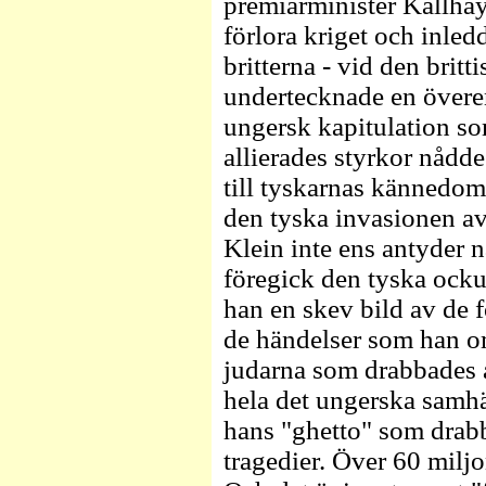
premiärminister Kallhay
förlora kriget och inle
britterna - vid den brit
undertecknade en över
ungersk kapitulation som
allierades styrkor nåd
till tyskarnas kännedom
den tyska invasionen a
Klein inte ens antyder 
föregick den tyska ocku
han en skev bild av de
de händelser som han om
judarna som drabbades a
hela det ungerska samhäl
hans "ghetto" som drabb
tragedier. Över 60 miljo