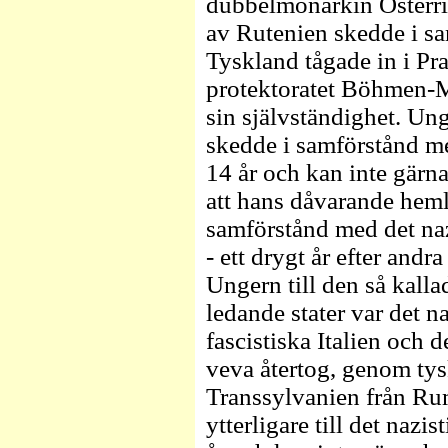
dubbelmonarkin Österri
av Rutenien skedde i s
Tyskland tågade in i Pr
protektoratet Böhmen-M
sin självständighet. Un
skedde i samförstånd me
14 år och kan inte gärn
att hans dåvarande heml
samförstånd med det na
- ett drygt år efter andra
Ungern till den så kall
ledande stater var det n
fascistiska Italien och 
veva återtog, genom ty
Transsylvanien från R
ytterligare till det nazi