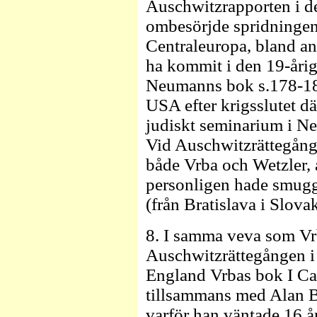
Auschwitzrapporten i de
ombesörjde spridningen 
Centraleuropa, bland an
ha kommit i den 19-årig
Neumanns bok s.178-183
USA efter krigsslutet dä
judiskt seminarium i N
Vid Auschwitzrättegång
både Vrba och Wetzler,
personligen hade smuggl
(från Bratislava i Slova
8. I samma veva som Vrb
Auschwitzrättegången i
England Vrbas bok I Ca
tillsammans med Alan Be
varför han väntade 16 år