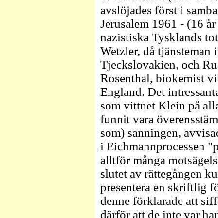
avslöjades först i sam
Jerusalem 1961 - (16 år 
nazistiska Tysklands to
Wetzler, då tjänsteman 
Tjeckslovakien, och Rud
Rosenthal, biokemist vid
England. Det intressant
som vittnet Klein på all
funnit vara överensstä
som) sanningen, avvisad
i Eichmannprocessen "på
alltför många motsägelse
slutet av rättegången k
presentera en skriftlig 
denne förklarade att sif
därför att de inte var 