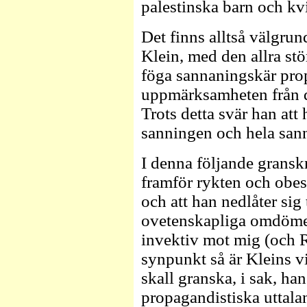
palestinska barn och kv
Det finns alltså välgrund
Klein, med den allra stö
föga sannaningskär pro
uppmärksamheten från d
Trots detta svär han att
sanningen och hela san
I denna följande granskn
framför rykten och obes
och att han nedlåter sig
ovetenskapliga omdömen
invektiv mot mig (och R
synpunkt så är Kleins vi
skall granska, i sak, han
propagandistiska uttalan