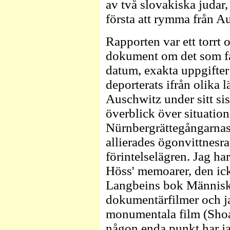
av två slovakiska judar
första att rymma från Au
Rapporten var ett torrt 
dokument om det som fa
datum, exakta uppgifter
deporterats ifrån olika l
Auschwitz under sitt si
överblick över situatione
Nürnbergrättegångarnas 
allierades ögonvittnesra
förintelselägren. Jag 
Höss' memoarer, den ic
Langbeins bok Människo
dokumentärfilmer och j
monumentala film (Shoa 
någon enda punkt har ja