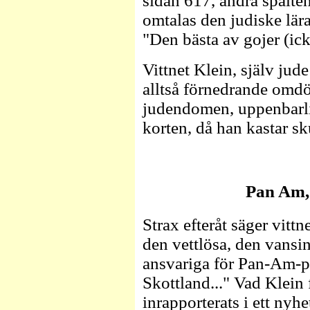
sidan 617, andra spalte
omtalas den judiske lär
"Den bästa av gojer (ick
Vittnet Klein, själv jude
alltså förnedrande omd
judendomen, uppenbarlig
korten, då han kastar s
Pan Am, 
Strax efteråt säger vitt
den vettlösa, den vansi
ansvariga för Pan-Am-p
Skottland..." Vad Klein 
inrapporterats i ett nyh