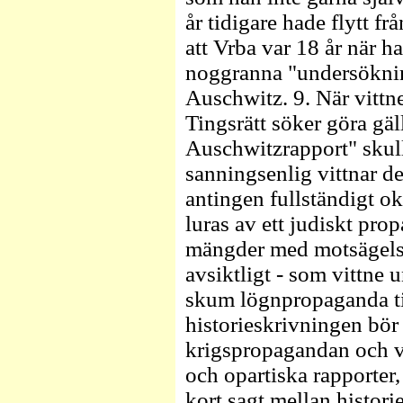
år tidigare hade flytt f
att Vrba var 18 år när ha
noggranna "undersöknin
Auschwitz. 9. När vittn
Tingsrätt söker göra gäl
Auschwitzrapport" skulle
sanningsenlig vittnar de
antingen fullständigt okr
luras av ett judiskt pr
mängder med motsägelser
avsiktligt - som vittne u
skum lögnpropaganda til
historieskrivningen bör
krigspropagandan och ve
och opartiska rapporter,
kort sagt mellan histori