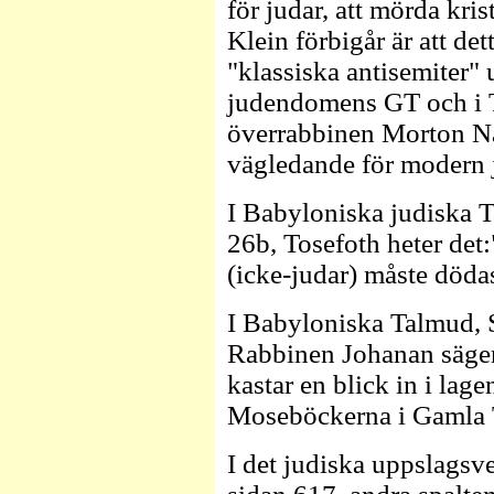
för judar, att mörda kri
Klein förbigår är att dett
"klassiska antisemiter" 
judendomens GT och i 
överrabbinen Morton N
vägledande för modern
I Babyloniska judiska 
26b, Tosefoth heter det
(icke-judar) måste döda
I Babyloniska Talmud, S
Rabbinen Johanan säger
kastar en blick in i lag
Moseböckerna i Gamla T
I det judiska uppslags