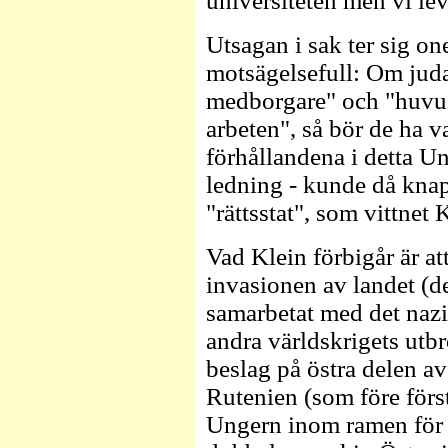
universiteten men vi levd
Utsagan i sak ter sig o
motsägelsefull: Om juda
medborgare" och "huvud
arbeten", så bör de ha v
förhållandena i detta U
ledning - kunde då knap
"rättsstat", som vittnet 
Vad Klein förbigår är at
invasionen av landet (d
samarbetat med det nazi
andra världskrigets utbr
beslag på östra delen a
Rutenien (som före först
Ungern inom ramen för