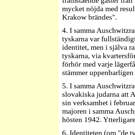
framstående gäster från
mycket nöjda med result
Krakow brändes".
4. I samma Auschwitzrapp
tyskarna var fullständi
identitet, men i själva r
tyskarna, via kvartersf
förhör med varje lägerf
stämmer uppenbarligen 
5. I samma Auschwitzra
slovakiska judarna att 
sin verksamhet i februa
majoren i samma Auschw
hösten 1942. Ytterligar
6. Identiteten (om "de 