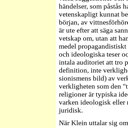
händelser, som påstås ha
vetenskapligt kunnat be
början, av vittnesförhör
är ute efter att säga s
vetskap om, utan att ha
medel propagandistiskt 
och ideologiska teser o
intala auditoriet att tro p
definition, inte verklig
sionismens bild) av ver
verkligheten som den "t
religioner är typiska id
varken ideologisk eller r
juridisk.
När Klein uttalar sig om