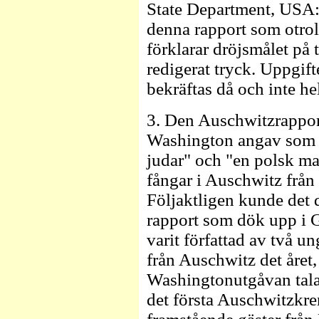
State Department, USA:
denna rapport som otroli
förklarar dröjsmålet på 
redigerat tryck. Uppgift
bekräftas då och inte hel
3. Den Auschwitzrappor
Washington angav som f
judar" och "en polsk maj
fångar i Auschwitz från
Följaktligen kunde det 
rapport som dök upp i
varit författad av två u
från Auschwitz det året, 
Washingtonutgåvan tala
det första Auschwitzkrem