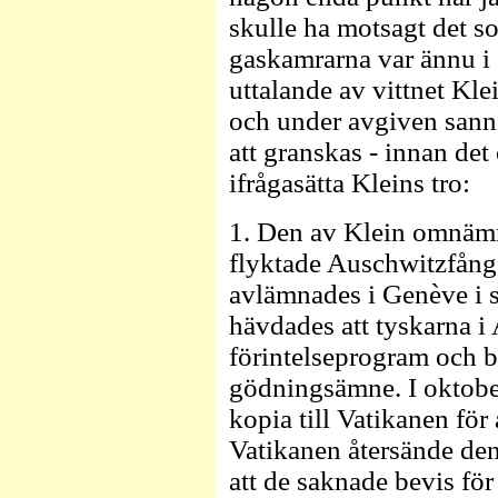
skulle ha motsagt det s
gaskamrarna var ännu i f
uttalande av vittnet Kle
och under avgiven sanni
att granskas - innan det 
ifrågasätta Kleins tro:
1. Den av Klein omnäm
flyktade Auschwitzfång
avlämnades i Genève i 
hävdades att tyskarna i 
förintelseprogram och b
gödningsämne. I oktobe
kopia till Vatikanen för
Vatikanen återsände den
att de saknade bevis för