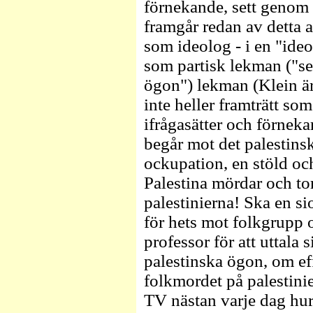
förnekande, sett genom 
framgår redan av detta 
som ideolog - i en "ideo
som partisk lekman ("s
ögon") lekman (Klein är
inte heller framträtt s
ifrågasätter och förneka
begår mot det palestinsk
ockupation, en stöld och
Palestina mördar och tor
palestinierna! Ska en si
för hets mot folkgrupp o
professor för att uttala 
palestinska ögon, om eff
folkmordet på palestinier
TV nästan varje dag hur