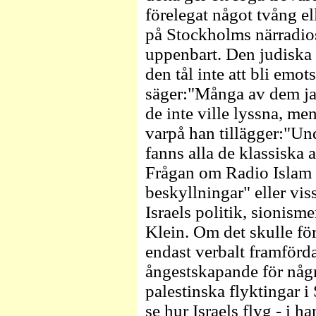
förelegat något tvång e
på Stockholms närradios
uppenbart. Den judiska 
den tål inte att bli emot
säger:"Många av dem jag
de inte ville lyssna, men
varpå han tillägger:"Und
fanns alla de klassiska 
Frågan om Radio Islam 
beskyllningar" eller vi
Israels politik, sionis
Klein. Om det skulle för
endast verbalt framförda
ångestskapande för några
palestinska flyktingar i
se hur Israels flyg - i 