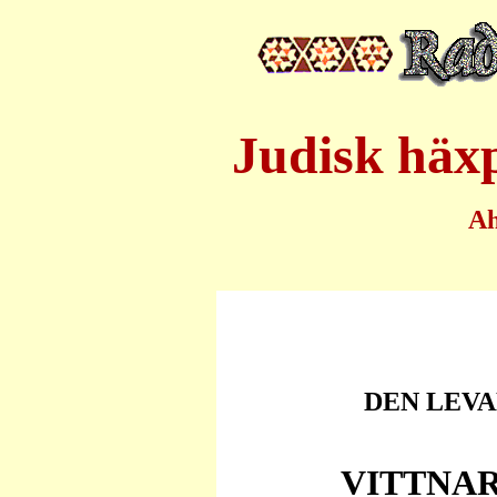
Judisk häxp
A
DEN LEVA
VITTNA