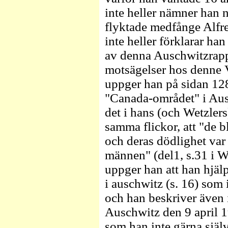
inte heller nämner han 
flyktade medfånge Alfre
inte heller förklarar h
av denna Auschwitzrapp
motsägelser hos denne V
uppger han på sidan 128
"Canada-området" i Aus
det i hans (och Wetzler
samma flickor, att "de 
och deras dödlighet va
männen" (del1, s.31 i W
uppger han att han hjälp
i auschwitz (s. 16) som 
och han beskriver även 
Auschwitz den 9 april 1
som han inte gärna själ