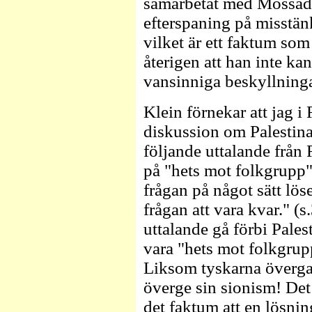
samarbetat med Mossad,
efterspaning på misstänk
vilket är ett faktum som 
återigen att han inte kan
vansinniga beskyllninga
Klein förnekar att jag i
diskussion om Palestina
följande uttalande från 
på "hets mot folkgrupp
frågan på något sätt lö
frågan att vara kvar." (s
uttalande gå förbi Pale
vara "hets mot folkgrup
Liksom tyskarna överga
överge sin sionism! Det 
det faktum att en lösnin