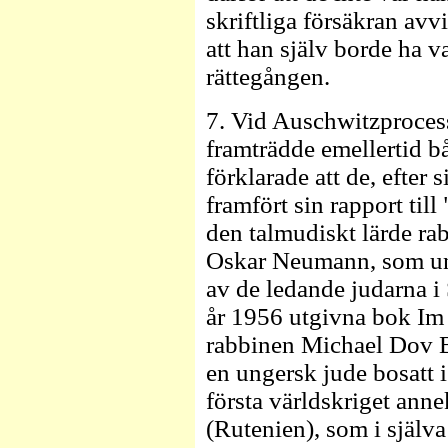
skriftliga försäkran av
att han själv borde ha v
rättegången.
7. Vid Auschwitzproces
framträdde emellertid b
förklarade att de, efter 
framfört sin rapport till
den talmudiskt lärde r
Oskar Neumann, som und
av de ledande judarna i 
år 1956 utgivna bok Im 
rabbinen Michael Dov 
en ungersk jude bosatt 
första världskriget ann
(Rutenien), som i själva 