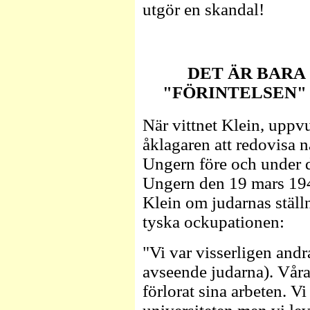
utgör en skandal!
DET ÄR BARA
"FÖRINTELSEN" 
När vittnet Klein, upp
åklagaren att redovisa 
Ungern före och under 
Ungern den 19 mars 1944
Klein om judarnas ställ
tyska ockupationen:
"Vi var visserligen and
avseende judarna). Våra
förlorat sina arbeten. Vi