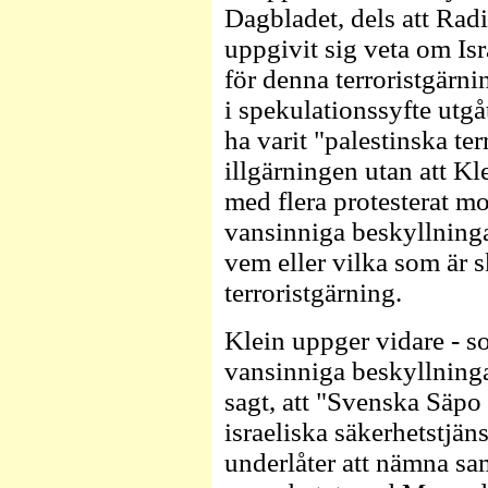
Dagbladet, dels att Radio
uppgivit sig veta om Isr
för denna terroristgärnin
i spekulationssyfte utgåt
ha varit "palestinska te
illgärningen utan att Kl
med flera protesterat mo
vansinniga beskyllningar
vem eller vilka som är s
terroristgärning.
Klein uppger vidare - s
vansinniga beskyllninga
sagt, att "Svenska Säpo ä
israeliska säkerhetstjä
underlåter att nämna s