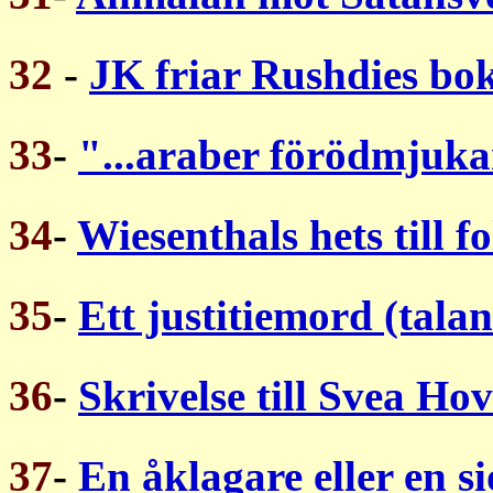
32
-
JK friar Rushdies bo
33
-
"...araber förödmjuka
34
-
Wiesenthals hets till 
35
-
Ett justitiemord (tal
36
-
Skrivelse till Svea Hov
37
-
En åklagare eller en s