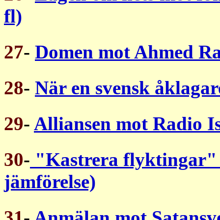
fl)
27
-
Domen mot Ahmed R
28
-
När en svensk åklagare
29
-
Alliansen mot Radio I
30
-
"Kastrera flyktingar
jämförelse)
31
-
Anmälan mot Satansve