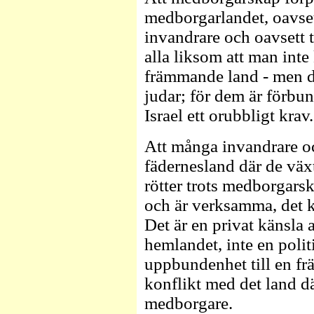
medborgarlandet, oavset
invandrare och oavsett t
alla liksom att man inte 
främmande land - men det
judar; för dem är förbu
Israel ett orubbligt kra
Att många invandrare och 
fädernesland där de väx
rötter trots medborgarska
och är verksamma, det k
Det är en privat känsla
hemlandet, inte en politi
uppbundenhet till en f
konflikt med det land dä
medborgare.