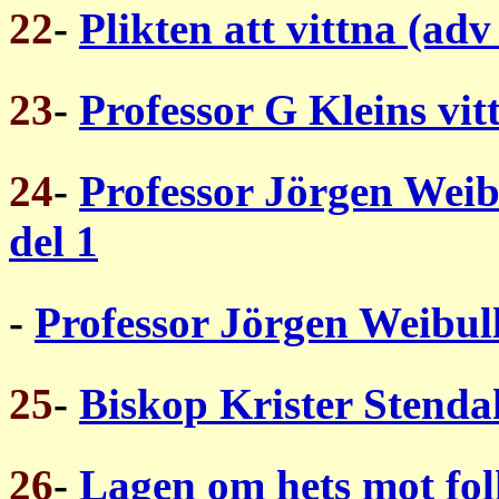
22
-
Plikten att vittna (ad
23
-
Professor G Kleins vi
24
-
Professor Jörgen Weib
del 1
-
Professor Jörgen Weibull
25
-
Biskop Krister Stenda
26
-
Lagen om hets mot fo