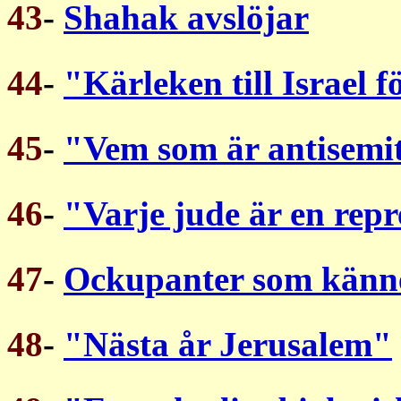
43
-
Shahak avslöjar
44
-
"Kärleken till Israel 
45
-
"Vem som är antisemit
46
-
"Varje jude är en repr
47
-
Ockupanter som känne
48
-
"Nästa år Jerusalem"