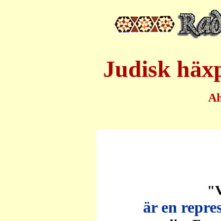
Judisk häxp
A
"V
är en repre