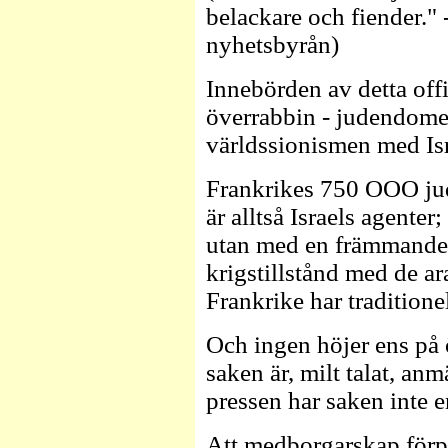
belackare och fiender." 
nyhetsbyrån)
Innebörden av detta offi
överrabbin - judendome
världssionismen med Is
Frankrikes 750 OOO ju
är alltså Israels agenter
utan med en främmande m
krigstillstånd med de 
Frankrike har traditione
Och ingen höjer ens på 
saken är, milt talat, an
pressen har saken inte e
Att medborgarskap förpli