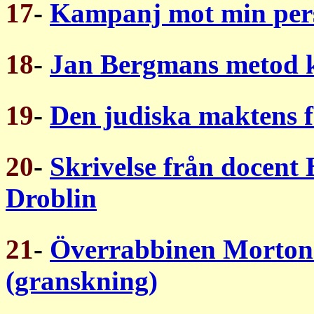
17
-
Kampanj mot min per
18
-
Jan Bergmans metod k
19
-
Den judiska maktens f
20
-
Skrivelse från docent 
Droblin
21
-
Överrabbinen Morton 
(granskning)