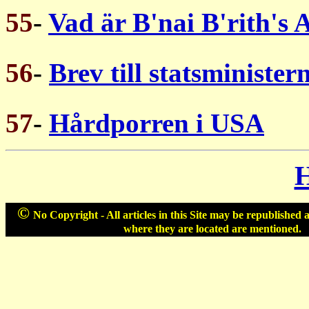
55
-
Vad är B'nai B'rith's
56
-
Brev till statsminister
57
-
Hårdporren i USA
©
No Copyright - All articles in this Site may be republished 
where they are located are mentioned.