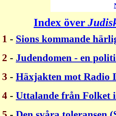
Index över
Judis
1
-
Sions kommande härli
2
-
Judendomen - en politi
3
-
Häxjakten mot Radio 
4
-
Uttalande från Folket i
5
-
Den svåra toleransen (