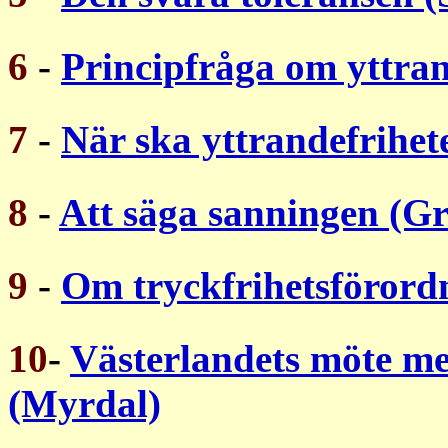
6
-
Principfråga om yttra
7
-
När ska yttrandefrihe
8
-
Att säga sanningen (Gr
9
-
Om tryckfrihetsförord
10
-
Västerlandets möte m
(Myrdal)