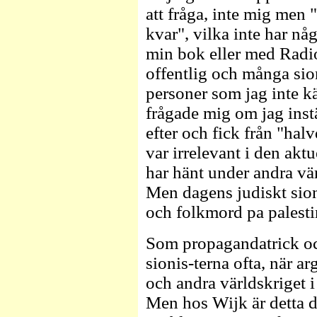
att fråga, inte mig men 
kvar", vilka inte har n
min bok eller med Radio
offentlig och många sion
personer som jag inte k
frågade mig om jag ins
efter och fick från "hal
var irrelevant i den akt
har hänt under andra vär
Men dagens judiskt sion
och folkmord pa palesti
Som propagandatrick oc
sionis-terna ofta, när a
och andra världskriget i
Men hos Wijk är detta d