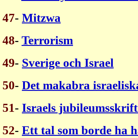
47
-
Mitzwa
48
-
Terrorism
49
-
Sverige och Israel
50
-
Det makabra israeliska
51
-
Israels jubileumsskrift
52
-
Ett tal som borde ha hå