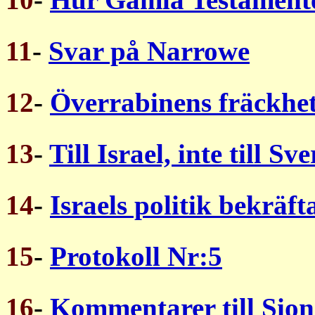
11
-
Svar på Narrowe
12
-
Överrabinens fräckhe
13
-
Till Israel, inte till Sve
14
-
Israels politik bekräft
15
-
Protokoll Nr:5
16
-
Kommentarer till Sion