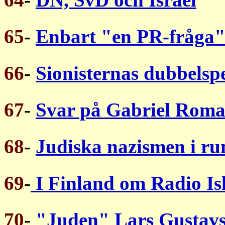
65
-
Enbart "en PR-fråga
66
-
Sionisternas dubbelsp
67
-
Svar på Gabriel Rom
68
-
Judiska nazismen i r
69
-
I Finland om Radio I
70
-
"Juden" Lars Gustav