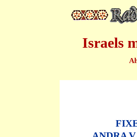
Israels 
A
FIX
ANDRA V