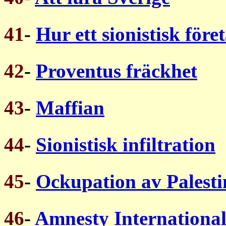
41
-
Hur ett sionistisk före
42
-
Proventus fräckhet
43
-
Maffian
44
-
Sionistisk infiltration
45
-
Ockupation av Palest
46
-
Amnesty Internationa