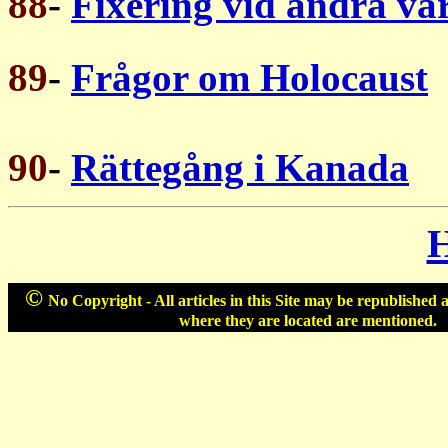
88
-
Fixering vid andra vär
89
-
Frågor om Holocaust
90
-
Rättegång i Kanada
©
No Copyright - All articles in this Site may be republished 
where they are located are mentioned.