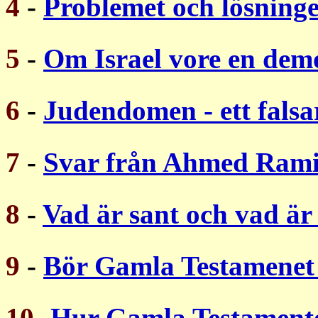
4
-
Problemet och lösning
5
-
Om Israel vore en dem
6
-
Judendomen - ett fals
7
-
Svar från Ahmed Ram
8
-
Vad är sant och vad är
9
-
Bör Gamla Testamenet
10
-
Hur Gamla Testament