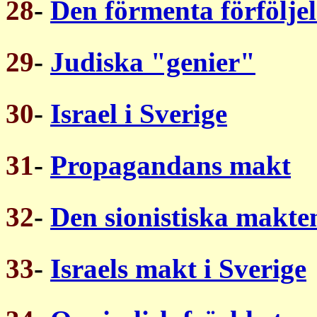
28
-
Den förmenta förföljel
29
-
Judiska "genier"
30
-
Israel i Sverige
31
-
Propagandans makt
32
-
Den sionistiska makten
33
-
Israels makt i Sverige