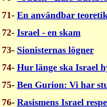
71
-
En användbar teoreti
72
-
Israel - en skam
73
-
Sionisternas lögner
74
-
Hur länge ska Israel 
75
-
Ben Gurion: Vi har stu
76
-
Rasismens Israel resp