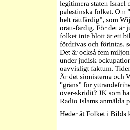
legitimera staten Israel
palestinska folket. Om 
helt rättfärdig", som Wij
orätt-färdig. För det är j
folket inte blott är ett 
fördrivas och förintas, 
Det är också fem miljon
under judisk ockupation e
oavvisligt faktum. Tiden
Är det sionisterna och
"gräns" för yttrandefrih
över-skridit? JK som har
Radio Islams anmälda 
Heder åt Folket i Bilds 