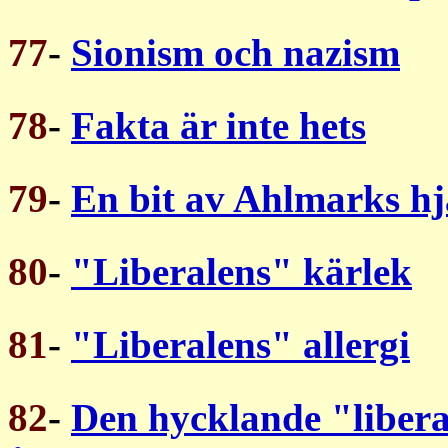
77
-
Sionism och nazism
78
-
Fakta är inte hets
79
-
En bit av Ahlmarks hj
80
-
"Liberalens" kärlek
81
-
"Liberalens" allergi
82
-
Den hycklande "libera