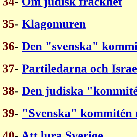
34
-
Om judisk fräckhet
35
-
Klagomuren
36
-
Den "svenska" kommi
37
-
Partiledarna och Israe
38
-
Den judiska "kommit
39
-
"Svenska" kommitén m
40
-
Att lura Sverige