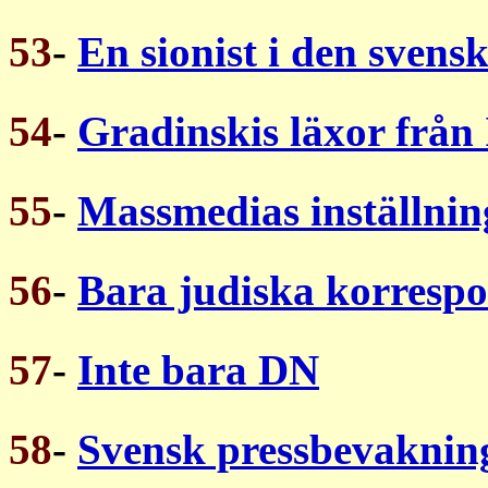
53
-
En sionist i den svens
54
-
Gradinskis läxor från 
55
-
Massmedias inställnin
56
-
Bara judiska korresp
57
-
Inte bara DN
58
-
Svensk pressbevakning