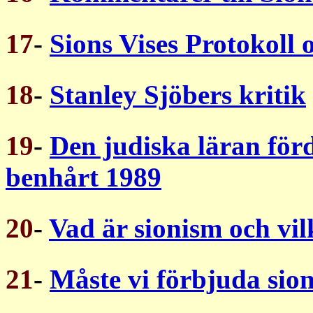
17
-
Sions Vises Protokoll 
18
-
Stanley Sjöbers kritik
19
-
Den judiska läran för
benhårt 1989
20
-
Vad är sionism och vil
21
-
Måste vi förbjuda sio