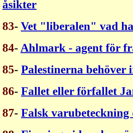
åsikter
83
-
Vet "liberalen" vad h
84
-
Ahlmark - agent för 
85
-
Palestinerna behöver i
86
-
Fallet eller förfallet J
87
-
Falsk varubeteckning 