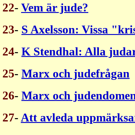
22
-
Vem är jude?
23
-
S Axelsson: Vissa "kris
24
-
K Stendhal: Alla judar
25
-
Marx och judefrågan
26
-
Marx och judendome
27
-
Att avleda uppmärks