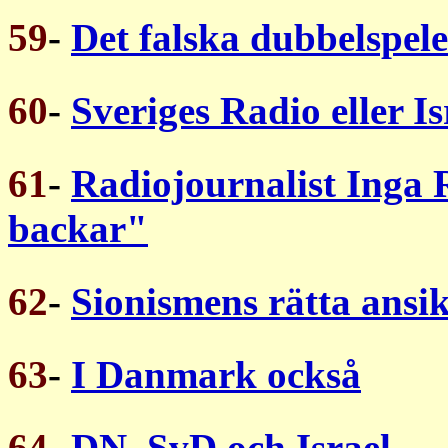
59
-
Det falska dubbelspele
60
-
Sveriges Radio eller Is
61
-
Radiojournalist Inga
backar"
62
-
Sionismens rätta ansik
63
-
I Danmark också
64
-
DN, SvD och Israel