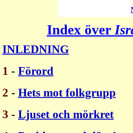
Index över
Isr
INLEDNING
1
-
Förord
2
-
Hets mot folkgrupp
3
-
Ljuset och mörkret