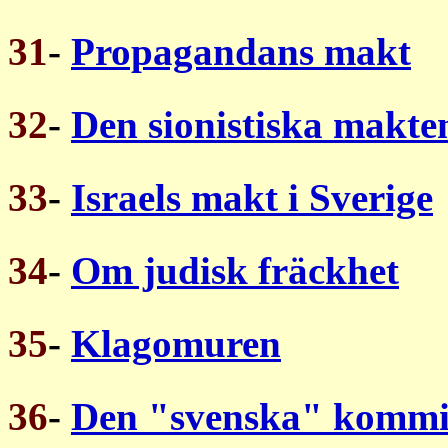
31
-
Propagandans makt
32
-
Den sionistiska makten
33
-
Israels makt i Sverige
34
-
Om judisk fräckhet
35
-
Klagomuren
36
-
Den "svenska" kommi