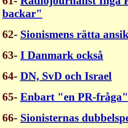
61
-
Radiojournalist Inga
backar"
62
-
Sionismens rätta ansik
63
-
I Danmark också
64
-
DN, SvD och Israel
65
-
Enbart "en PR-fråga
66
-
Sionisternas dubbelsp