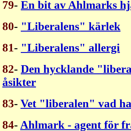
79
-
En bit av Ahlmarks hj
80
-
"Liberalens" kärlek
81
-
"Liberalens" allergi
82
-
Den hycklande "libera
åsikter
83
-
Vet "liberalen" vad h
84
-
Ahlmark - agent för 