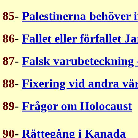
85
-
Palestinerna behöver i
86
-
Fallet eller förfallet J
87
-
Falsk varubeteckning 
88
-
Fixering vid andra vär
89
-
Frågor om Holocaust
90
-
Rättegång i Kanada