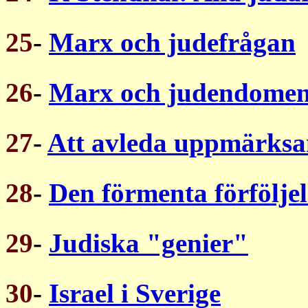
25
-
Marx och judefrågan
26
-
Marx och judendome
27
-
Att avleda uppmärks
28
-
Den förmenta förföljel
29
-
Judiska "genier"
30
-
Israel i Sverige