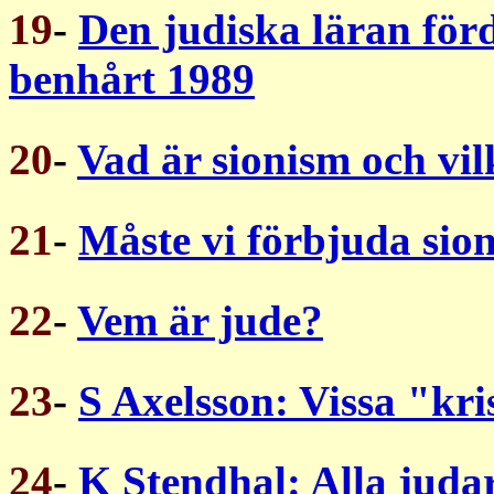
19
-
Den judiska läran för
benhårt 1989
20
-
Vad är sionism och vil
21
-
Måste vi förbjuda sio
22
-
Vem är jude?
23
-
S Axelsson: Vissa "kris
24
-
K Stendhal: Alla judar