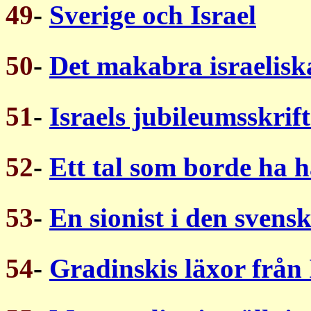
49
-
Sverige och Israel
50
-
Det makabra israeliska
51
-
Israels jubileumsskrift
52
-
Ett tal som borde ha hå
53
-
En sionist i den svens
54
-
Gradinskis läxor från 