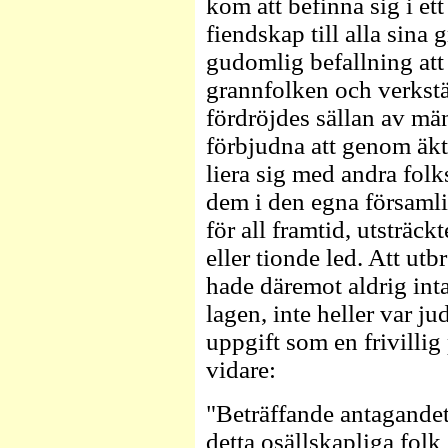
kom att befinna sig i ett
fiendskap till alla sina 
gudomlig befallning att
grannfolken och verkstä
fördröjdes sällan av mä
förbjudna att genom äkt
liera sig med andra folk
dem i den egna församlin
för all framtid, utsträckt
eller tionde led. Att ut
hade däremot aldrig int
lagen, inte heller var j
uppgift som en frivillig
vidare:
"Beträffande antagande
detta osällskapliga folk