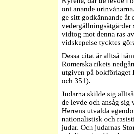
Kyrene, där de levde i 
ont anande urinvånarna.
ge sitt godkännande åt 
vedergällningsåtgärder
vidtog mot denna ras av
vidskepelse tycktes göra
Dessa citat är alltså h
Romerska rikets nedgång
utgiven på bokförlaget 
och 351).
Judarna skilde sig alltså
de levde och ansåg sig
Herrens utvalda egendo
nationalistisk och rasist
judar. Och judarnas Sto