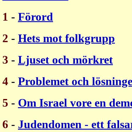
1
-
Förord
2
-
Hets mot folkgrupp
3
-
Ljuset och mörkret
4
-
Problemet och lösning
5
-
Om Israel vore en dem
6
-
Judendomen - ett fals