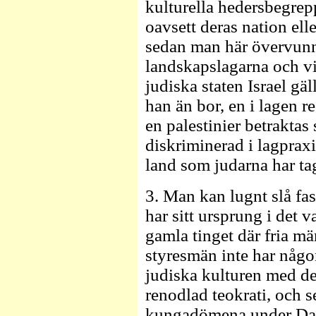
kulturella hedersbegrep
oavsett deras nation elle
sedan man här övervunni
landskapslagarna och vi
judiska staten Israel gäll
han än bor, en i lagen 
en palestinier betraktas
diskriminerad i lagpraxis
land som judarna har tag
3. Man kan lugnt slå fas
har sitt ursprung i det 
gamla tinget där fria m
styresmän inte har någo
judiska kulturen med de
renodlad teokrati, och s
kungadömena under Dav