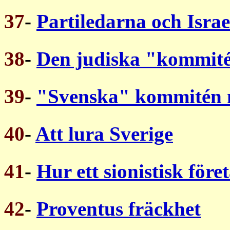
37
-
Partiledarna och Israe
38
-
Den judiska "kommit
39
-
"Svenska" kommitén m
40
-
Att lura Sverige
41
-
Hur ett sionistisk före
42
-
Proventus fräckhet