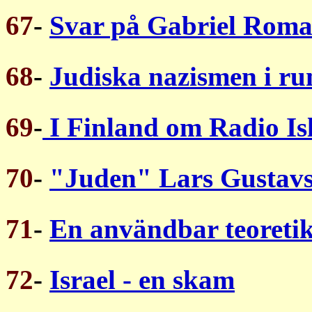
67
-
Svar på Gabriel Rom
68
-
Judiska nazismen i r
69
-
I Finland om Radio I
70
-
"Juden" Lars Gustav
71
-
En användbar teoreti
72
-
Israel - en skam