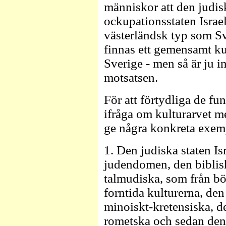
människor att den judis
ockupationsstaten Israe
västerländsk typ som Sv
finnas ett gemensamt ku
Sverige - men så är ju int
motsatsen.
För att förtydliga de fu
ifråga om kulturarvet me
ge några konkreta exem
1. Den judiska staten Isr
judendomen, den biblis
talmudiska, som från bör
forntida kulturerna, de
minoiskt-kretensiska, de
rometska och sedan den 