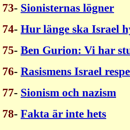
73
-
Sionisternas lögner
74
-
Hur länge ska Israel 
75
-
Ben Gurion: Vi har stu
76
-
Rasismens Israel resp
77
-
Sionism och nazism
78
-
Fakta är inte hets