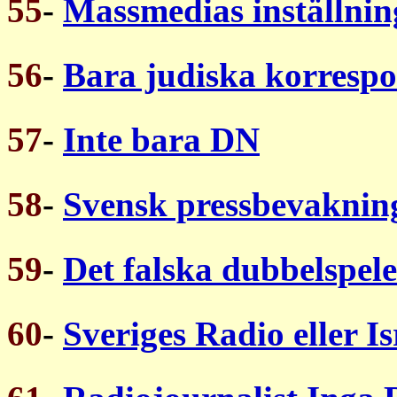
55
-
Massmedias inställnin
56
-
Bara judiska korresp
57
-
Inte bara DN
58
-
Svensk pressbevakning
59
-
Det falska dubbelspele
60
-
Sveriges Radio eller Is