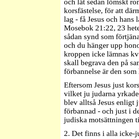
och lät sedan lömskt r
korsfästelse, för att där
lag - få Jesus och hans 
Mosebok 21:22, 23 hete
sådan synd som förtjän
och du hänger upp honom
kroppen icke lämnas kva
skall begrava den på s
förbannelse är den som 
Eftersom Jesus just kor
vilket ju judarna yrkade
blev alltså Jesus enligt
förbannad - och just i d
judiska motsättningen ti
2. Det finns i alla icke