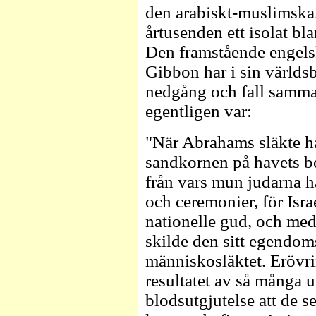
den arabiskt-muslimska.
årtusenden ett isolat b
Den framstående engels
Gibbon har i sin värld
nedgång och fall samman
egentligen var:
"När Abrahams släkte h
sandkornen på havets bo
från vars mun judarna h
och ceremonier, för Isra
nationelle gud, och me
skilde den sitt egendom
människosläktet. Erövr
resultatet av så många
blodsutgjutelse att de se