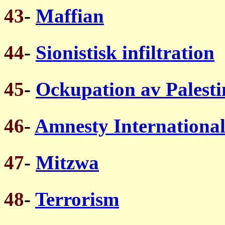
43
-
Maffian
44
-
Sionistisk infiltration
45
-
Ockupation av Palest
46
-
Amnesty Internationa
47
-
Mitzwa
48
-
Terrorism