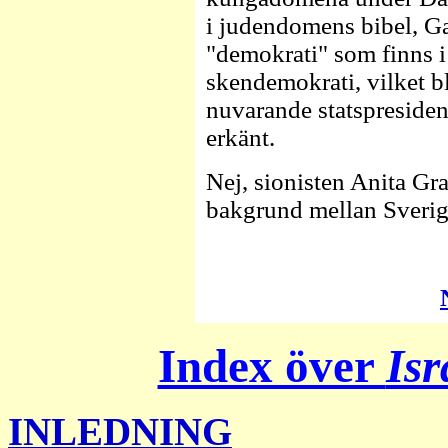
i judendomens bibel, G
"demokrati" som finns i
skendemokrati, vilket b
nuvarande statspreside
erkänt.
Nej, sionisten Anita Gr
bakgrund mellan Sverige 
Index över
Isr
INLEDNING