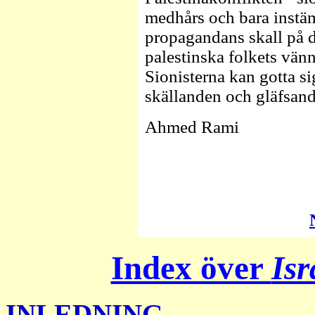
medhårs och bara instäm
propagandans skall på d
palestinska folkets vänn
Sionisterna kan gotta s
skällanden och gläfsan
Ahmed Rami
Index över
Isr
INLEDNING