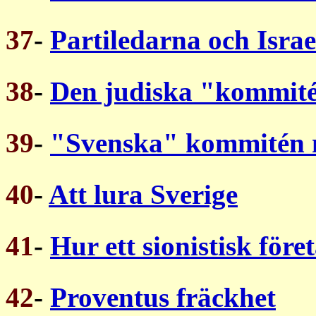
37
-
Partiledarna och Israe
38
-
Den judiska "kommit
39
-
"Svenska" kommitén m
40
-
Att lura Sverige
41
-
Hur ett sionistisk före
42
-
Proventus fräckhet