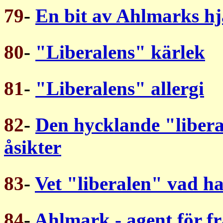
79
-
En bit av Ahlmarks hj
80
-
"Liberalens" kärlek
81
-
"Liberalens" allergi
82
-
Den hycklande "libera
åsikter
83
-
Vet "liberalen" vad h
84
-
Ahlmark - agent för 