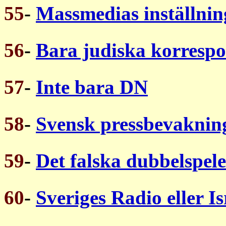
55
-
Massmedias inställnin
56
-
Bara judiska korresp
57
-
Inte bara DN
58
-
Svensk pressbevakning
59
-
Det falska dubbelspele
60
-
Sveriges Radio eller Is