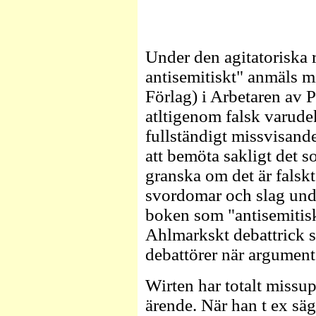
Under den agitatoriska 
antisemitiskt" anmäls m
Förlag) i Arbetaren av 
atltigenom falsk varude
fullständigt missvisande
att bemöta sakligt det s
granska om det är falskt
svordomar och slag unde
boken som "antisemitisk"
Ahlmarkskt debattrick 
debattörer när argumente
Wirten har totalt missu
ärende. När han t ex säg