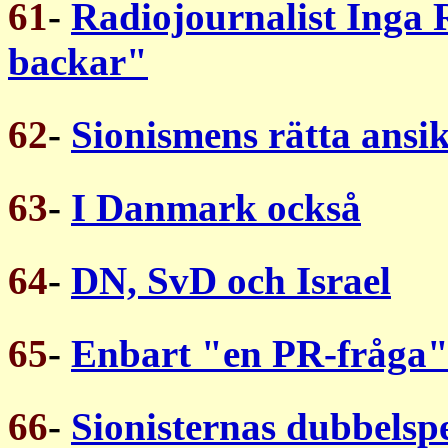
61
-
Radiojournalist Inga
backar"
62
-
Sionismens rätta ansik
63
-
I Danmark också
64
-
DN, SvD och Israel
65
-
Enbart "en PR-fråga
66
-
Sionisternas dubbelsp