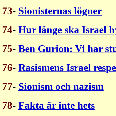
73
-
Sionisternas lögner
74
-
Hur länge ska Israel 
75
-
Ben Gurion: Vi har stu
76
-
Rasismens Israel resp
77
-
Sionism och nazism
78
-
Fakta är inte hets