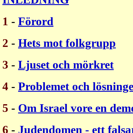
1
-
Förord
2
-
Hets mot folkgrupp
3
-
Ljuset och mörkret
4
-
Problemet och lösning
5
-
Om Israel vore en dem
6
-
Judendomen - ett fals