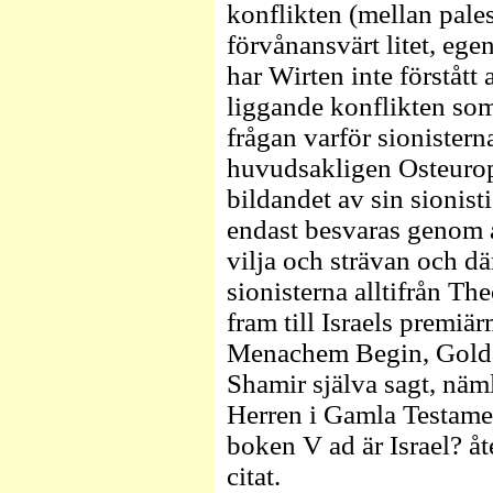
konflikten (mellan pales
förvånansvärt litet, ege
har Wirten inte förstått 
liggande konflikten so
frågan varför sionister
huvudsakligen Osteuropa
bildandet av sin sionist
endast besvaras genom a
vilja och strävan och d
sionisterna alltifrån The
fram till Israels premi
Menachem Begin, Golda 
Shamir själva sagt, näm
Herren i Gamla Testament
boken V ad är Israel? å
citat.