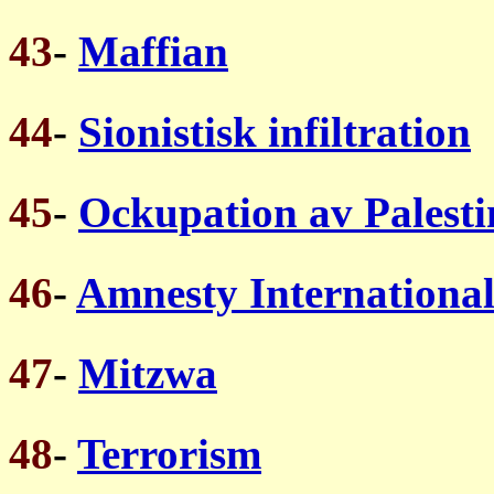
43
-
Maffian
44
-
Sionistisk infiltration
45
-
Ockupation av Palest
46
-
Amnesty Internationa
47
-
Mitzwa
48
-
Terrorism