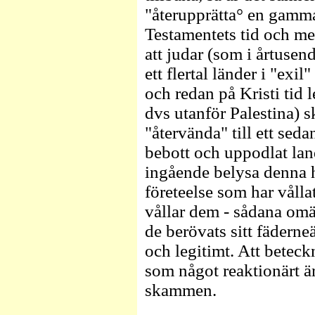
"återupprätta° en gamma
Testamentets tid och med
att judar (som i årtusend
ett flertal länder i "exi
och redan på Kristi tid l
dvs utanför Palestina) 
"återvända" till ett sed
bebott och uppodlat land
ingående belysa denna 
företeelse som har vållat
vållar dem - sådana omät
de berövats sitt fädern
och legitimt. Att betec
som något reaktionärt är
skammen.