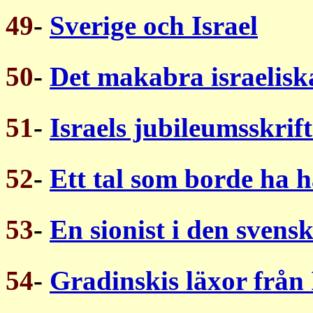
49
-
Sverige och Israel
50
-
Det makabra israeliska
51
-
Israels jubileumsskrift
52
-
Ett tal som borde ha hå
53
-
En sionist i den svens
54
-
Gradinskis läxor från 