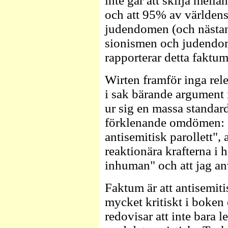
inte går att skilja mel
och att 95% av världens j
judendomen (och nästan
sionismen och judendom
rapporterar detta faktum
Wirten framför inga rel
i sak bärande argument 
ur sig en massa standar
förklenande omdömen: a
antisemitisk parollett",
reaktionära krafterna i 
inhuman" och att jag an
Faktum är att antisemi
mycket kritiskt i boken 
redovisar att inte bara 