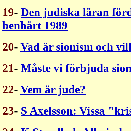
19
-
Den judiska läran för
benhårt 1989
20
-
Vad är sionism och vil
21
-
Måste vi förbjuda sio
22
-
Vem är jude?
23
-
S Axelsson: Vissa "kris