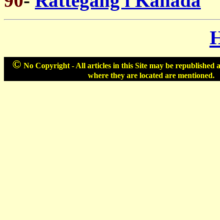
90
-
Rättegång i Kanada
©
No Copyright - All articles in this Site may be republished 
where they are located are mentioned.