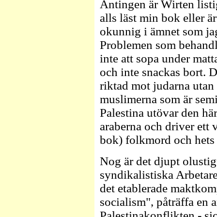
Antingen är Wirten listi
alls läst min bok eller ä
okunnig i ämnet som jag
Problemen som behandla
inte att sopa under matt
och inte snackas bort. D
riktad mot judarna utan
muslimerna som är semit
Palestina utövar den h
araberna och driver ett v
bok) folkmord och hets 
Nog är det djupt olusti
syndikalistiska Arbetare
det etablerade maktkomp
socialism", påträffa en a
Palestinakonflikten - si