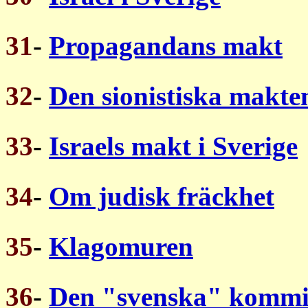
31
-
Propagandans makt
32
-
Den sionistiska makten
33
-
Israels makt i Sverige
34
-
Om judisk fräckhet
35
-
Klagomuren
36
-
Den "svenska" kommi