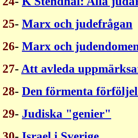
24
-
K Stendhal: Alla judar
25
-
Marx och judefrågan
26
-
Marx och judendome
27
-
Att avleda uppmärks
28
-
Den förmenta förföljel
29
-
Judiska "genier"
30
-
Israel i Sverige