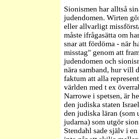
Sionismen har alltså sina
judendomen. Wirten gör s
eller allvarligt missförs
måste ifrågasätta om ha
snar att fördöma - när ha
misstag" genom att fram
judendomen och sionisme
nära samband, hur vill 
faktum att alla represen
världen med t ex överr
Narrowe i spetsen, är he
den judiska staten Isra
den judiska läran (som u
judarna) som utgör sio
Stendahl sade själv i en 