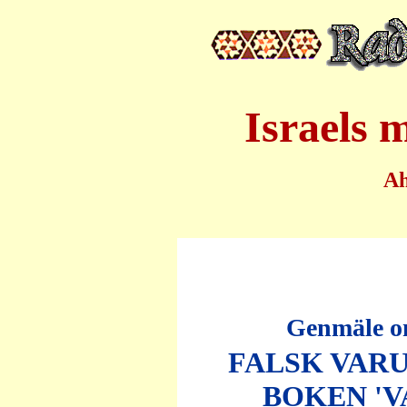
Israels 
A
Genmäle o
FALSK VAR
BOKEN 'V