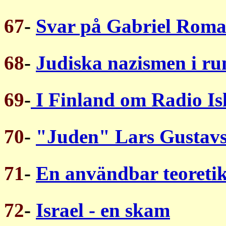
67
-
Svar på Gabriel Rom
68
-
Judiska nazismen i r
69
-
I Finland om Radio I
70
-
"Juden" Lars Gustav
71
-
En användbar teoreti
72
-
Israel - en skam