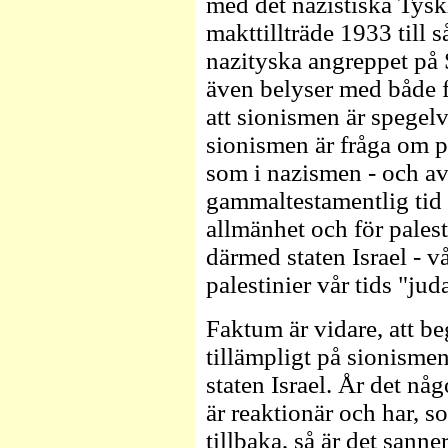
med det nazistiska Tysk
makttillträde 1933 till 
nazityska angreppet på S
även belyser med både 
att sionismen är spegel
sionismen är fråga om p
som i nazismen - och av
gammaltestamentlig tid 
allmänhet och för palesti
därmed staten Israel - v
palestinier vår tids "juda
Faktum är vidare, att be
tillämpligt på sionisme
staten Israel. År det någ
är reaktionär och har, s
tillbaka, så är det sann