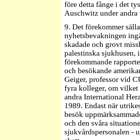
före detta fånge i det t
Auschwitz under andra v
9. Det förekommer sällan
nyhetsbevakningen ingå
skadade och grovt missh
palestinska sjukhusen, i
förekommande rapporter 
och besökande amerikans
Geiger, professor vid 
fyra kolleger, om vilket
andra International Her
1989. Endast när utrike
besök uppmärksammades
och den svåra situatione
sjukvårdspersonalen - u