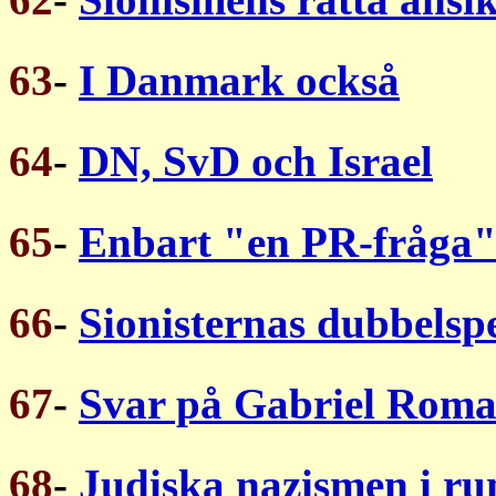
63
-
I Danmark också
64
-
DN, SvD och Israel
65
-
Enbart "en PR-fråga
66
-
Sionisternas dubbelsp
67
-
Svar på Gabriel Rom
68
-
Judiska nazismen i r