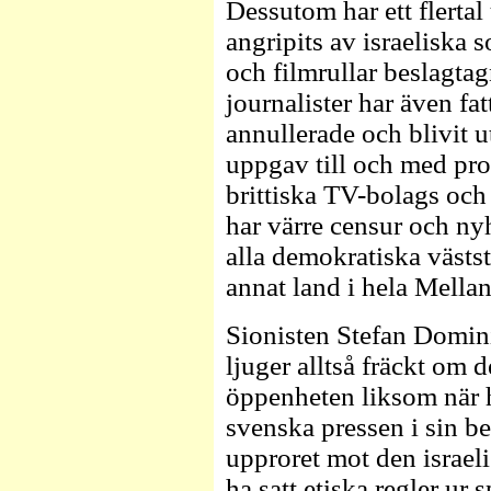
Dessutom har ett flertal
angripits av israeliska s
och filmrullar beslagta
journalister har även fat
annullerade och blivit u
uppgav till och med pro
brittiska TV-bolags och t
har värre censur och ny
alla demokratiska västst
annat land i hela Mellan
Sionisten Stefan Domini
ljuger alltså fräckt om d
öppenheten liksom när h
svenska pressen i sin b
upproret mot den israel
ha satt etiska regler ur 