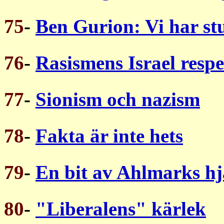
75
-
Ben Gurion: Vi har stu
76
-
Rasismens Israel resp
77
-
Sionism och nazism
78
-
Fakta är inte hets
79
-
En bit av Ahlmarks hj
80
-
"Liberalens" kärlek