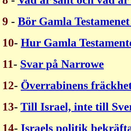
9
-
Bör Gamla Testamenet
10
-
Hur Gamla Testament
11
-
Svar på Narrowe
12
-
Överrabinens fräckhe
13
-
Till Israel, inte till Sve
14
-
Israels politik bekräft