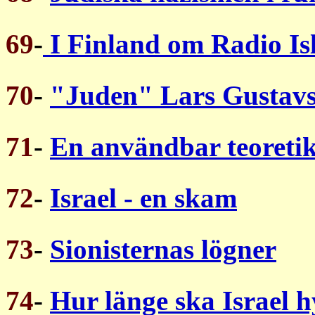
69
-
I Finland om Radio I
70
-
"Juden" Lars Gustav
71
-
En användbar teoreti
72
-
Israel - en skam
73
-
Sionisternas lögner
74
-
Hur länge ska Israel 