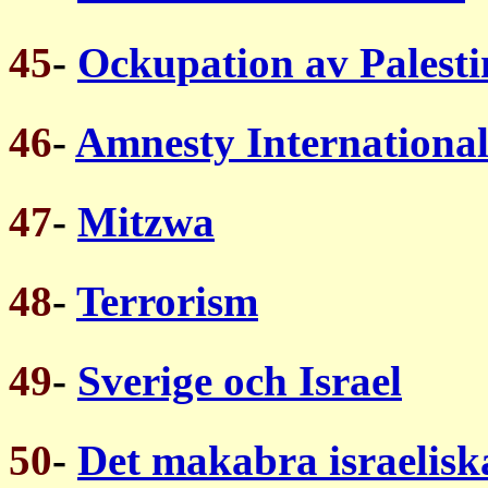
45
-
Ockupation av Palest
46
-
Amnesty Internationa
47
-
Mitzwa
48
-
Terrorism
49
-
Sverige och Israel
50
-
Det makabra israeliska