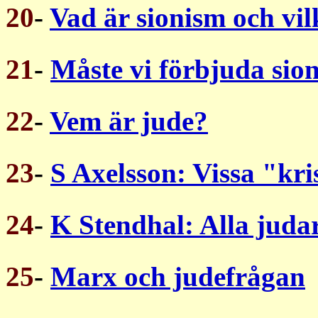
20
-
Vad är sionism och vil
21
-
Måste vi förbjuda sio
22
-
Vem är jude?
23
-
S Axelsson: Vissa "kris
24
-
K Stendhal: Alla judar
25
-
Marx och judefrågan