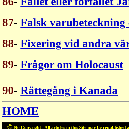
86
-
Fallet eller förfallet J
87
-
Falsk varubeteckning 
88
-
Fixering vid andra vär
89
-
Frågor om Holocaust
90
-
Rättegång i Kanada
HOME
©
No Copyright - All articles in this Site may be republished 