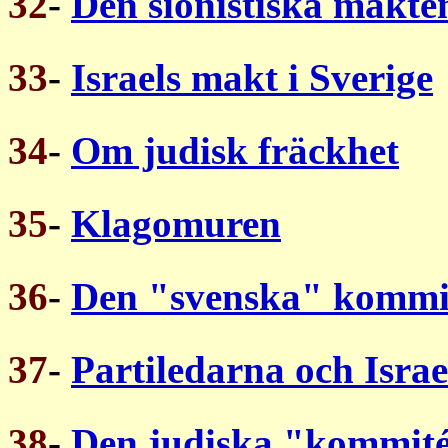
32
-
Den sionistiska makten
33
-
Israels makt i Sverige
34
-
Om judisk fräckhet
35
-
Klagomuren
36
-
Den "svenska" kommi
37
-
Partiledarna och Israe
38
-
Den judiska "kommit