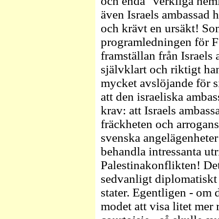
och enda "verkliga hem
även Israels ambassad 
och krävt en ursäkt! So
programledningen för F
framställan från Israels
självklart och riktigt h
mycket avslöjande för s
att den israeliska amba
krav: att Israels ambas
fräckheten och arroganse
svenska angelägenheter
behandla intressanta ut
Palestinakonflikten! Dett
sedvanligt diplomatisk
stater. Egentligen - om
modet att visa litet mer