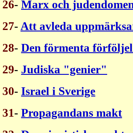
26
-
Marx och judendome
27
-
Att avleda uppmärks
28
-
Den förmenta förföljel
29
-
Judiska "genier"
30
-
Israel i Sverige
31
-
Propagandans makt