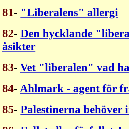
81
-
"Liberalens" allergi
82
-
Den hycklande "libera
åsikter
83
-
Vet "liberalen" vad h
84
-
Ahlmark - agent för 
85
-
Palestinerna behöver i