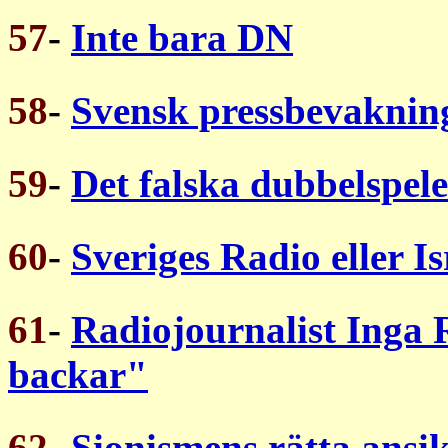
57
-
Inte bara DN
58
-
Svensk pressbevakning
59
-
Det falska dubbelspele
60
-
Sveriges Radio eller Is
61
-
Radiojournalist Inga
backar"
62
-
Sionismens rätta ansik