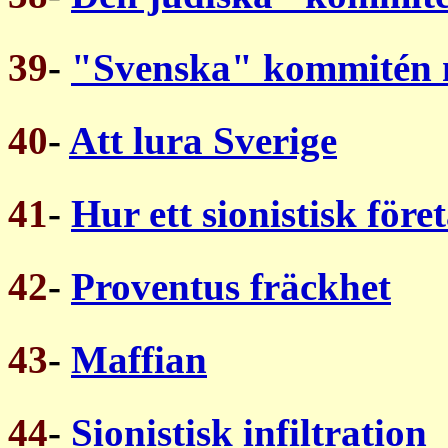
39
-
"Svenska" kommitén m
40
-
Att lura Sverige
41
-
Hur ett sionistisk före
42
-
Proventus fräckhet
43
-
Maffian
44
-
Sionistisk infiltration