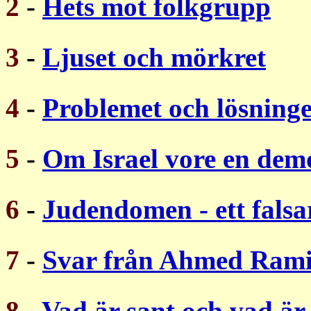
2
-
Hets mot folkgrupp
3
-
Ljuset och mörkret
4
-
Problemet och lösning
5
-
Om Israel vore en dem
6
-
Judendomen - ett fals
7
-
Svar från Ahmed Ram
8
-
Vad är sant och vad är