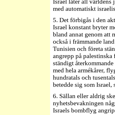
Israel låter all världens 
med automatiskt israel
5. Det förbigås i den a
Israel konstant bryter mo
bland annat genom att m
också i främmande land
Tunisien och företa stä
angrepp på palestinska f
ständigt återkommande i
med hela armékårer, fly
hundratals och tusentals
betedde sig som Israel, s
6. Sällan eller aldrig sk
nyhetsbevakningen några
Israels bombflyg angrip