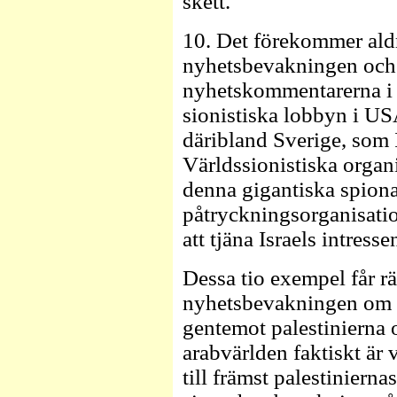
skett.
10. Det förekommer aldr
nyhetsbevakningen och h
nyhetskommentarerna i
sionistiska lobbyn i US
däribland Sverige, som 
Världssionistiska organi
denna gigantiska spion
påtryckningsorganisati
att tjäna Israels intresse
Dessa tio exempel får räc
nyhetsbevakningen om 
gentemot palestinierna
arabvärlden faktiskt är 
till främst palestiniern