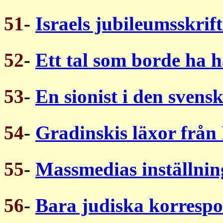
51
-
Israels jubileumsskrift
52
-
Ett tal som borde ha hå
53
-
En sionist i den svens
54
-
Gradinskis läxor från 
55
-
Massmedias inställnin
56
-
Bara judiska korresp