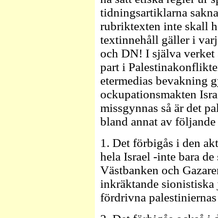
tidningsartiklarna sakna
rubriktexten inte skall 
textinnehåll gäller i var
och DN! I själva verket 
part i Palestinakonflikt
etermedias bevakning gy
ockupationsmakten Isra
missgynnas så är det pal
bland annat av följande
1. Det förbigås i den a
hela Israel -inte bara 
Västbanken och Gazarems
inkräktande sionistiska 
fördrivna palestiniernas