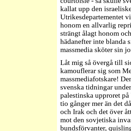
courtoisie - så skulle s
kallat upp den israelisk
Utrikesdepartementet vi
honom en allvarlig repr
strängt ålagt honom och 
hädanefter inte blanda 
massmedia sköter sin jo
Låt mig så övergå till 
kamouflerar sig som Me
massmediafotskare! Denn
svenska tidningar under
palestinska upproret på
tio gånger mer än det då
och Irak och det över åt
mot den sovjetiska inv
bundsförvanter, quisling