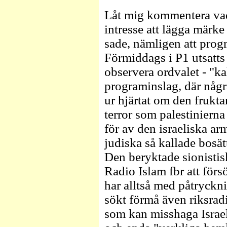
Låt mig kommentera vad 
intresse att lägga märke
sade, nämligen att prog
Förmiddags i P1 utsatts 
observera ordvalet - "ka
programinslag, där några
ur hjärtat om den frukt
terror som palestinierna
för av den israeliska a
judiska så kallade bosä
Den beryktade sionistis
Radio Islam fbr att försö
har alltså med påtryckn
sökt förmå även riksrad
som kan misshaga Israel