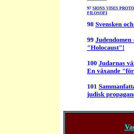
97
SIONS VISES PROTO
FILOSOFI
98
Svensken och
99
Judendomen -
"Holocaust"!
100
Judarnas vä
En växande "för
101
Sammanfattan
judisk propagan
Va