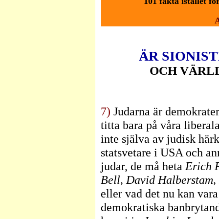
101 fakta istället 
ÄR SIONIS
OCH VÄRL
7)
Judarna är demokrater
titta bara på våra liberal
inte själva av judisk härk
statsvetare i USA och an
judar, de må heta
Erich 
Bell, David Halberstam,
eller vad det nu kan vara 
demokratiska banbrytande