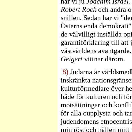
har vi ju
Joachim Israel,
Robert Rock
och andra o
snillen. Sedan har vi "de
Österns enda demokrati"!
de välvilligt inställda o
garantiförklaring till at
västvärldens avantgarde
Geigert
vittnar därom.
8)
Judarna är världsmedb
inskränkta nationsgränse
kulturförmedlare över he
både för kulturen och fö
motsättningar och konfli
för alla oupplysta och ta
judendomens etnocentrisk
min röst och hållen mitt 