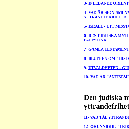
3-
INLEDANDE ORIENT
4-
VAD ÄR SIONISMEN
YTTRANDEFRIHETEN
5-
ISRAEL - ETT MISS
6-
D
EN BIBLISKA MYT
PALESTINA
7-
GAMLA TESTAMENT
8-
BLUFFEN OM "HIST
9-
UTVALDHETEN - G
10-
VAD ÄR "ANTISEMI
Den judiska 
yttrandefrihe
11-
VAD TÅL YTTRAND
12-
OKUNNIGHET I RI