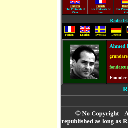
English
French
Deut
The Protocols of
Les Protocols de
Die Proto
Zion
Sion
Zi
Radio Isl
French
English
Svenska
Deutsch
Ahmed 
grundare
fondateu
F
ounder o
R
©
No Copyright
-
A
republished as long as R