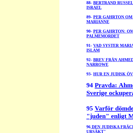
88-
BERTRAND RUSSEL
ISRAEL
89-
PER GAHRTON OM 
MARIANNE
90-
PER GAHRTON: OM 
PALMEMORDET
91-
VAD SYSTER MARI
ISLAM
92-
BREV FRÅN AHMED
NARROWE
93-
HUR EN JUDISK Ö
94
Pravda:
Ahm
Sverige ockuper
95
Varför dömd
"juden" enligt 
96
DEN JUDISKA FRÄC
URSÄKT"