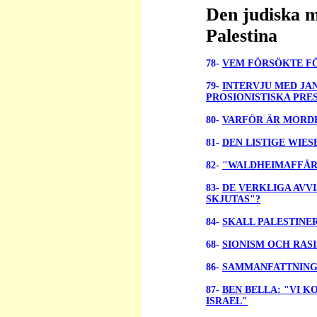
Den judiska m
Palestina
78-
VEM FÖRSÖKTE F
79-
INTERVJU MED JA
PROSIONISTISKA PRE
80-
VARFÖR ÄR MORD
81-
DEN LISTIGE WIES
82-
"WALDHEIMAFFÄR
83-
DE VERKLIGA AVV
SKJUTAS"?
84-
SKALL PALESTINE
68-
SIONISM OCH RAS
86-
SAMMANFATTNING:
87-
BEN BELLA: "VI 
ISRAEL"