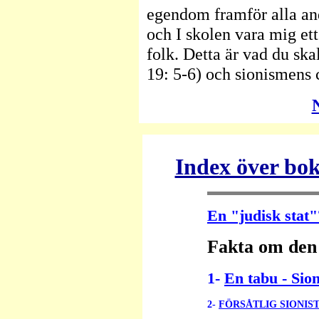
egendom framför alla and
och I skolen vara mig ett 
folk. Detta är vad du skal
19: 5-6) och sionismens 
N
Index över bok
En "judisk stat
Fakta om den 
1-
En tabu - Si
2-
FÖRSÅTLIG SIONI