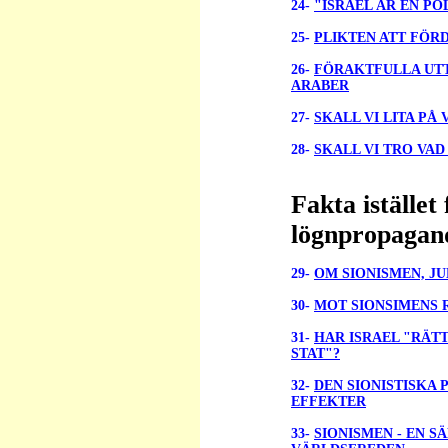
24-
"ISRAEL ÄR EN PO
25-
PLIKTEN ATT FÖR
26-
F
ÖRAKTFULLA UTT
ARABER
27-
SKALL VI LITA PÅ
28-
SKALL VI TRO VAD
Fakta istället
lögnpropagan
29-
OM SIONISMEN, J
30-
MOT SIONSIMENS 
31-
HAR ISRAEL "RÄTT
STAT"?
32-
DEN SIONISTISKA
EFFEKTER
33-
SIONISMEN - EN S