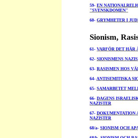
59-
EN NATIONALREL
"SVENSKDOMEN"
60-
GRYMHETER I JUD
Sionism, Ras
61-
VARFÖR DET HÄR 
62-
SIONISMENS NAZI
63-
RASISMEN HOS VÄ
64-
ANTISEMITISKA SI
65-
SAMARBETET MELL
66-
DAGENS ISRAELIS
NAZISTER
67-
DOKUMENTATION A
NAZISTER
68/a-
SIONISM OCH AP
68/b-
SIONISM OCH RA