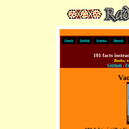
French
English
Svenska
Deutsch
101 facts inste
Books, 
German
,
F
Vad