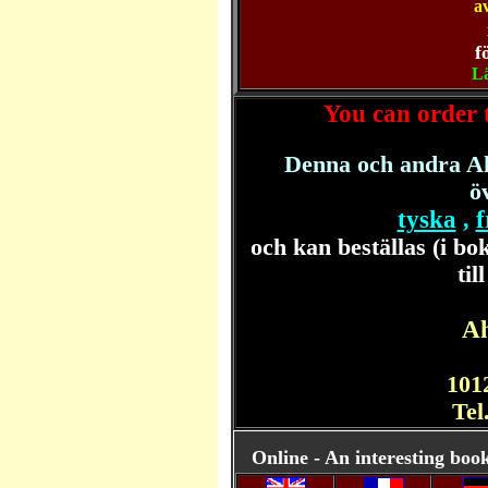
a
f
Lä
You can order 
Denna och andra A
öv
tyska
f
,
och kan beställas (i bo
til
A
101
Tel
Online - An interesting boo